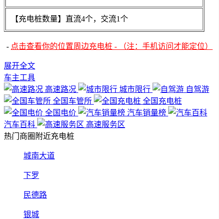
【充电桩数量】直流4个，交流1个
-
点击查看你的位置周边充电桩 - （注：手机访问才能定位）
展开全文
车主工具
高速路况
城市限行
自驾游
全国车管所
全国充电桩
全国电价
汽车销量榜
汽车百科
高速服务区
热门商圈附近充电桩
城南大道
下罗
民德路
银城