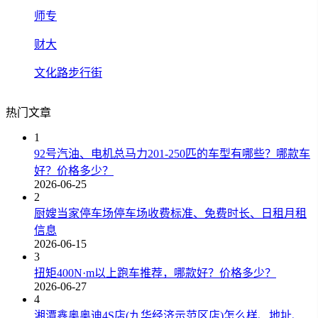
师专
财大
文化路步行街
热门文章
1
92号汽油、电机总马力201-250匹的车型有哪些？哪款车
好？价格多少？
2026-06-25
2
厨嫂当家停车场停车场收费标准、免费时长、日租月租
信息
2026-06-15
3
扭矩400N·m以上跑车推荐，哪款好？价格多少？
2026-06-27
4
湘潭鑫奥奥迪4S店(九华经济示范区店)怎么样、地址、