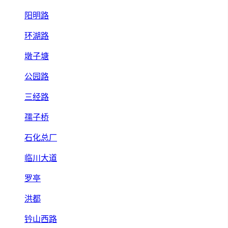
阳明路
环湖路
墩子塘
公园路
三经路
孺子桥
石化总厂
临川大道
罗亭
洪都
钤山西路