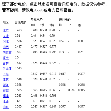
理了部份电价，点击城市名可查看详细电价，数据仅供参考，
若有疑问，请致电95598或电力官网查看。
阶梯电价
峰谷电价
地区
合表电价
1档
2档
3档
峰
平
谷
0.473
0.488
0.538
0.788
-
-
-
北京
0.51
0.49
0.54
0.79
-
-
-
天津
0.536
0.52
0.57
0.82
0.57
-
0.31
河北
0.487
0.477
0.527
0.777
-
-
-
山西
0.507
0.495
0.545
0.795
0.74
-
0.25
内蒙古
0.5
-
-
-
-
-
-
辽宁
0.542
0.525
0.575
0.825
-
-
-
吉林
0.513
-
-
-
-
-
-
黑龙江
-
0.617
0.667
0.917
0.617
-
0.307
上海
0.548
0.528
0.578
0.828
-
-
-
江苏
0.558
-
-
-
0.568
-
0.288
浙江
0.585
0.565
0.615
0.865
-
0.595
0.315
安徽
0.533
0.498
0.548
0.798
-
-
-
福建
0.62
0.6
0.65
0.9
-
-
-
江西
0.555
0.547
0.597
0.847
0.577
-
0.377
山东