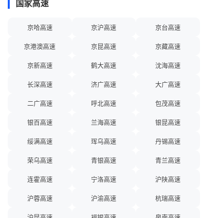
国家高速
2026-08-08 15:09:18
10
【连霍高速甘肃酒泉段】8月8日15:00我省高速公路天气晴或多云。
京哈高速
京沪高速
京台高速
受暑期出行高峰影响，G30连霍高速清嘉段下河清收费站附近往兰州
方向车流量大，辖区交管大队暂对酒泉经开区至下河清沿线各收费站
京港澳高速
京昆高速
京藏高速
入口往兰州方向的车辆实施临时交通管控。其余路段车流量适中，通
京新高速
鹤大高速
沈海高速
行秩序良好。
2026-08-08 14:25:00
长深高速
济广高速
大广高速
11
【沈吉高速辽宁抚顺段】因路面维修，G1212沈吉高速公路 梅河口方
二广高速
呼北高速
包茂高速
向 K47.0 -K47.4处 ( 章党~南杂木 )占用第2车道及应急车道施工，其
他车道正常通行，预计2026-08-08 19:00恢复正常，请您合理控制车
银百高速
兰海高速
银昆高速
速，小心驾驶。
绥满高速
珲乌高速
丹锡高速
2026-08-08 14:23:19
12
【兰海高速甘肃定西段】G75兰海高速兰临段K38处（井坪收费站向
荣乌高速
青银高速
青兰高速
南约2公里），往临洮方向发生交通事故，处置期间，公路半幅通
连霍高速
宁洛高速
沪陕高速
行。请途经车辆减速慢行，注意行车安全。
2026-08-08 14:00:00
沪蓉高速
沪渝高速
杭瑞高速
13
【兴建高速辽宁葫芦岛段】因安全设施维修，S26兴建高速公路 兴城
沪昆高速
福银高速
泉南高速