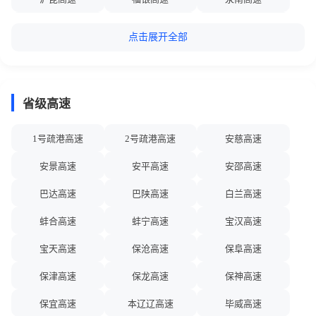
方向 K21.95 -K25.3处 ( 白塔~药王 )占用第1车道施工，其他车道正
常通行，预计2026-08-08 18:00恢复正常，请您合理控制车速，小心
厦蓉高速
汕昆高速
广昆高速
驾驶。
点击展开全部
辽中环线高速
杭州湾环线高速
成渝环线高速
2026-08-08 14:00:00
14
【兴建高速辽宁葫芦岛段】因安全设施维修，S26兴建高速公路 建昌
珠三角环线高速
首都环线高速
海南环线高速
方向 K37.0 -K40.0处 ( 白塔~小德营子 )占用第1车道施工，其他车道
省级高速
长辽高速
秦沈高速
京德高速
正常通行，预计2026-08-08 18:00恢复正常，请您合理控制车速，小
心驾驶。
深南高速
许广高速
德都高速
1号疏港高速
2号疏港高速
安慈高速
2026-08-08 14:00:00
15
张汶高速
西和高速
西丽高速
安景高速
安平高速
安邵高速
【辽中环线高速辽宁本溪段】因路面维修，G91辽中环线高速公路 本
溪方向 K246.3 -K246.7处 ( 三面船~腰堡北 )占用第2车道及应急车道
乌若高速
额策高速
鹤哈高速
巴达高速
巴陕高速
白兰高速
施工，其他车道正常通行，预计2026-08-08 19:00恢复正常，请您合
理控制车速，小心驾驶。
盐靖高速
盐洛高速
盐蚌高速
蚌合高速
蚌宁高速
宝汉高速
2026-08-08 13:30:00
16
甬莞高速
阜锦高速
东吕高速
宝天高速
保沧高速
保阜高速
【辽开高速辽宁铁岭段】因路面维修，S14辽开高速公路 开原方向
沙厦高速
深岑高速
菏宝高速
K12.5 -K13.0处 ( 安民~西丰 )占用第2车道及应急车道施工，其他车
保津高速
保龙高速
保神高速
道正常通行，预计2026-08-08 18:30恢复正常，请您合理控制车速，
双嫩高速
奈营高速
赤绥高速
保宜高速
本辽辽高速
毕威高速
小心驾驶。