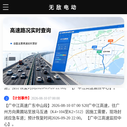
无敌电动
主页
电动百科
电车资讯
电车手册
电动问答
【计划事件】
2026-08-10 07:00:00
1
【广中江高速广东中山段】2026-08-10 07:00 起，S20广中江高速往
充电站
广州方向，黄圃站入口（K2+872），因施工需要，现场封闭该匝
道；预计恢复时间2026-09-20 22:00。 【广中江高速监控中心】。
销量榜
【计划事件】
2026-08-10 07:00:00
2
【广中江高速广东中山段】2026-08-10 07:00 S20广中江高速，往广
州方向黄圃站至放马互通（K4+104至K2+512）因施工需要，现场封
闭应急车道；预计恢复时间2026-09-20 22:00。 【广中江高速监控中
心】。