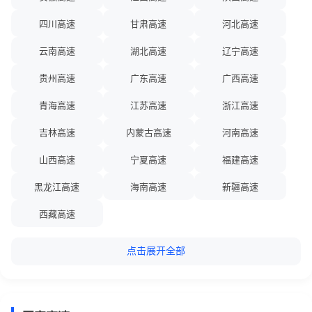
【广澳高速广东广州段】2026-08-09 07:00 起，G0425广珠北高速双
向，东二环高速草堂站至南二环东涌互通（K18+339至K30+500），
四川高速
甘肃高速
河北高速
每日07:00-19:00因施工需要；占据紧急停车带；第一、二、三车道可
通行；预计恢复时间2026-08-25 19:00。 【广珠北高速监控中心】。
云南高速
湖北高速
辽宁高速
2026-08-08 16:02:38
7
贵州高速
广东高速
广西高速
【青兰高速甘肃平凉段】G22青兰高速平定段K1491处（泾川东收费
青海高速
江苏高速
浙江高速
站附近），单幅双向通行路段往西安方向一车辆故障占道，处置期
间，双向公路交替通行，路段内车流量大。请途经车辆服从现场指
吉林高速
内蒙古高速
河南高速
挥，注意行车安全。
山西高速
宁夏高速
福建高速
2026-08-08 15:54:17
8
【连霍高速甘肃酒泉段】G30连霍高速嘉安段K2452处（清泉收费站
黑龙江高速
海南高速
新疆高速
向东约20公里），往新疆方向发生交通事故，处置期间，西行车辆暂
需从黑山湖收费站驶出绕行至清泉收费站驶入。请司乘人员合理规划
西藏高速
出行路线，注意行车安全。
点击展开全部
2026-08-08 15:17:00
9
【京港澳高速广东广州段】2026-08-08 15:17 G4广深高速往广州方
向，萝岗站至火村互通（K2175+393），车流量大；现场可缓行通
过；事件仍在进行中。 【广深高速监控中心】。