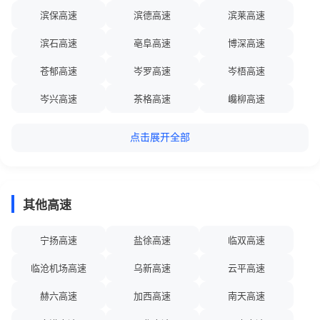
集阿高速
张南高速
苏张高速
滨保高速
滨德高速
滨莱高速
2026-08-08 13:01:34
17
【京藏高速甘肃兰州段】8月8日13:00我省高速公路天气晴或多云。
延西高速
安来高速
筑蓉高速
滨石高速
亳阜高速
博深高速
G6京藏高速兰海段K1680处（海石湾收费站附近）发生交通事故，往
青海方向公路半幅通行。受暑期出行高峰影响，G30连霍高速清嘉段
渝筑高速
贵北高速
平绵高速
苍郁高速
岑罗高速
岑梧高速
K2351—K2346处（肃州服务区向西约5公里），往兰州方向车流量
广泸高速
建黑高速
海张高速
大，辖区交管大队暂对酒泉经开区至下河清沿线各收费站入口往兰州
岑兴高速
茶格高速
巉柳高速
方向的车辆实施临时交通管控。其余路段车流量适中，通行秩序良
铁科高速
海加高速
吉黑高速
昌金高速
昌九高速
昌栗高速
好。
点击展开全部
北漠高速
松长高速
延长高速
昌铜高速
昌樟高速
常合高速
2026-08-08 13:00:00
18
【鹤大高速辽宁本溪段】因隧道维修，G11鹤大高速公路 鹤岗方向
克承高速
锡二高速
黄石高速
常吉高速
常嘉高速
常溧高速
K1001.049 -K1003.865处 ( 桓仁南~枫林谷 )占用第2车道施工，其他
其他高速
车道正常通行，预计2026-08-08 16:30恢复正常，请您合理控制车
沧榆高速
乌玛高速
乌银高速
常台高速
常张高速
巢马高速
速，小心驾驶。
青新高速
长延高速
武金高速
潮莞高速
潮惠高速
潮汕环线高速
宁扬高速
盐徐高速
临双高速
2026-08-08 13:00:00
19
临兴高速
商固高速
宁信高速
【抚通高速辽宁抚顺段】因路基维修，S10抚通高速公路 抚顺方向
沈大高速
沈丹高速
沈吉高速
临沧机场高速
乌新高速
云平高速
K13.997 处(上夹河互通立交入口匝道)占用部分车道施工，预计2026-
洛卢高速
溧宁高速
丹宁高速
沈康高速
沈四高速
沈阳绕城高速
08-08 19:00恢复正常，请您合理控制车速，小心驾驶。
赫六高速
加西高速
南天高速
麻安高速
蓉遵高速
蓉丽高速