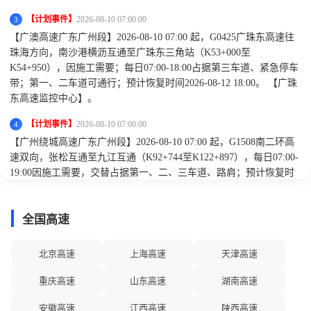
【计划事件】
2026-08-10 07:00:00
3
【广澳高速广东广州段】2026-08-10 07:00 起，G0425广珠东高速往
珠海方向，南沙港横沥互通至广珠东三角站（K53+000至
K54+950），因施工需要；每日07:00-18:00占据第三车道、紧急停车
带；第一、二车道可通行；预计恢复时间2026-08-12 18:00。 【广珠
东高速监控中心】。
【计划事件】
2026-08-10 07:00:00
4
【广州绕城高速广东广州段】2026-08-10 07:00 起，G1508南二环高
速双向，张松互通至九江互通（K92+744至K122+897），每日07:00-
19:00因施工需要，交替占据第一、二、三车道、路肩；预计恢复时
间2026-09-30 19:00。 【南二环高速监控中心】。
【计划事件】
2026-08-09 08:00:00
5
全国高速
【广龙高速广东广州段】2026-08-09 08:00起 S6南沙大桥双向，海鸥
岛收费站至沙田互通（K11+350-K13+450），因施工需要，每日
北京高速
上海高速
天津高速
08:00至18:00交替占据第一、二、三、四车道、路肩，预计恢复时间
2026-09-15 18:00。 【南沙大桥监控中心】。
重庆高速
山东高速
湖南高速
【计划事件】
2026-08-09 07:00:00
6
安徽高速
江西高速
陕西高速