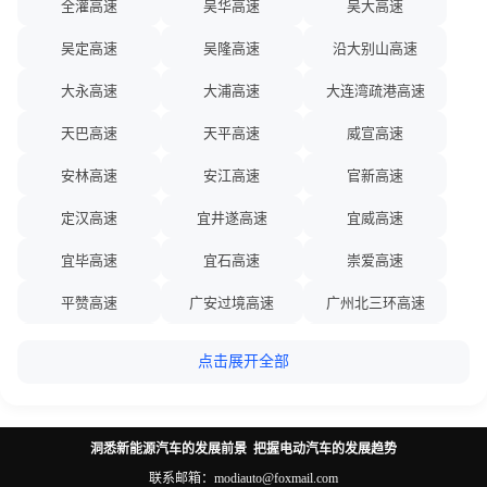
成安渝高速
成德南高速
成都第二绕城高速
2026-08-08 12:40:00
20
全灌高速
吴华高速
吴大高速
【沈吉高速辽宁抚顺段】因路面维修，G1212沈吉高速公路 沈阳方向
蓉昌高速
雅叶高速
曲乃高速
成都第三绕城高速
成都机场高速
成都绕城高速
吴定高速
吴隆高速
沿大别山高速
K26.1 -K26.7处 ( 抚顺~抚顺东 )占用第2车道及应急车道施工，其他
车道正常通行，预计2026-08-08 19:00恢复正常，请您合理控制车
沪武高速
和襄高速
武渝高速
成灌高速
成乐高速
成绵高速
大永高速
大浦高速
大连湾疏港高速
速，小心驾驶。
宁九高速
恩广高速
石渝高速
成南高速
成彭高速
成温邛高速
天巴高速
天平高速
威宣高速
2026-08-08 12:40:00
21
大临高速
保泸高速
天猴高速
【沈吉高速辽宁抚顺段】因路面维修，G1212沈吉高速公路 梅河口方
成雅高速
成渝高速
承秦高速
安林高速
安江高速
官新高速
向 K23.1 -K24.4处 ( 热高乐园~抚顺 )占用第2车道及应急车道施工，
临勐高速
临清高速
南韶高速
承唐高速
赤大高速
赤望高速
其他车道正常通行，预计2026-08-08 19:00恢复正常，请您合理控制
定汉高速
宜井遂高速
宜威高速
车速，小心驾驶。
醴娄高速
十天高速
沙南高速
滁淮高速
滁马高速
滁新高速
宜毕高速
宜石高速
崇爱高速
2026-08-08 12:00:00
22
柳北高速
衡南高速
都香高速
楚大高速
楚广高速
穿山疏港高速
平赞高速
广安过境高速
广州北三环高速
【丹阜高速辽宁本溪段】因机电设施维修，G1113丹阜高速公路 阜新
方向 K132.0 -K134.0处 ( 下马塘~南芬 )占用第2车道施工，其他车道
纳兴高速
弥楚高速
本集高速
从莞深高速
达渝高速
大保高速
弥玉高速
德遂高速
思澜高速
正常通行，预计2026-08-08 15:30恢复正常，请您合理控制车速，小
点击展开全部
心驾驶。
涞涞高速
海乐高速
海琼高速
大丽高速
大窑湾疏港高速
大运高速
新泌高速
日喀则机场高速
旬凤高速
2026-08-08 11:46:00
23
万洋高速
长春都市圈环线高速
南京都市圈环线高速
岱黄高速
待功高速
丹大高速
昆巧高速
昆楚大高速
明巢高速
【许广高速广东广州段】2026-08-08 11:46 G0421广清高速往广州方
洞悉新能源汽车的发展前景 把握电动汽车的发展趋势
武汉都市圈环线高速
成都都市圈环线高速
济南都市圈环线高速
丹阜高速
道安高速
道贺高速
向，庆丰站至广清互通（K1365+390），因车流量大；现场可缓行通
易弥高速
昭泸高速
晋侯高速
联系邮箱：modiauto@foxmail.com