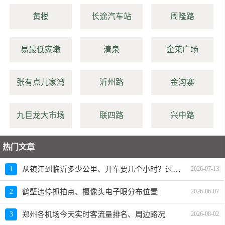
黄楼
长途汽车站
周隆路
易最低家墩
清泉
金莱广场
张有点儿家湾
沂州路
金沟寨
九巨龙大市场
联四路
兴中路
热门文章
从镇江到临沂多少公里、开车要几个小时？过路费、油费等
1
2026-07-13
2
鹤壁违停抓拍点、摄像头电子眼分布位置
2026-06-07
3
郑州各机场今天实时客流量排名、周边路况
2026-08-02