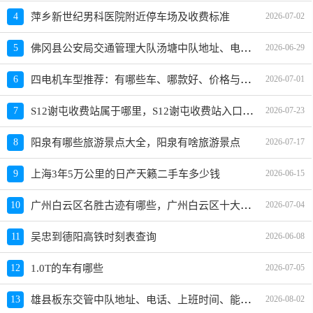
4
萍乡新世纪男科医院附近停车场及收费标准
2026-07-02
佛冈县公安局交通管理大队汤塘中队地址、电话、上班时间、能处理违章吗
5
2026-06-29
四电机车型推荐：有哪些车、哪款好、价格与配置对比
6
2026-07-01
S12谢屯收费站属于哪里，S12谢屯收费站入口的详细地址
7
2026-07-23
8
阳泉有哪些旅游景点大全，阳泉有啥旅游景点
2026-07-17
9
上海3年5万公里的日产天籁二手车多少钱
2026-06-15
广州白云区名胜古迹有哪些，广州白云区十大景点名胜古迹推荐
10
2026-07-04
11
吴忠到德阳高铁时刻表查询
2026-06-08
12
1.0T的车有哪些
2026-07-05
雄县板东交管中队地址、电话、上班时间、能处理违章吗
13
2026-08-02