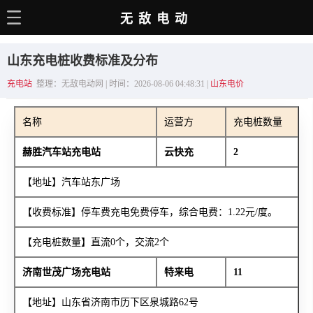
无敌电动
主页
山东充电桩收费标准及分布
电动百科
充电站
整理：无敌电动网 | 时间：2026-08-06 04:48:31 |
山东电价
电车资讯
名称
运营方
充电桩数量
电车手册
赫胜汽车站充电站
云快充
2
选车推荐
【地址】汽车站东广场
充电站
【收费标准】停车费充电免费停车，综合电费：1.22元/度。
用车百科
【充电桩数量】直流0个，交流2个
销量榜
济南世茂广场充电站
特来电
11
经销商
【地址】山东省济南市历下区泉城路62号