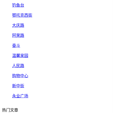
钓鱼台
鄂托克西街
大庆路
阿荣路
奋斗
温馨家园
人民路
购物中心
新中街
永业广场
热门文章