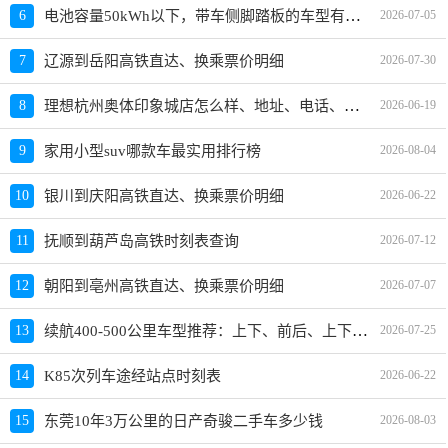
电池容量50kWh以下，带车侧脚踏板的车型有哪些？哪款值得买？价格多少？
6
2026-07-05
7
辽源到岳阳高铁直达、换乘票价明细
2026-07-30
理想杭州奥体印象城店怎么样、地址、电话、上班时间查询
8
2026-06-19
9
家用小型suv哪款车最实用排行榜
2026-08-04
10
银川到庆阳高铁直达、换乘票价明细
2026-06-22
11
抚顺到葫芦岛高铁时刻表查询
2026-07-12
12
朝阳到亳州高铁直达、换乘票价明细
2026-07-07
续航400-500公里车型推荐：上下、前后、上下+前后有哪些车？买哪款好？价格多少？
13
2026-07-25
14
K85次列车途经站点时刻表
2026-06-22
15
东莞10年3万公里的日产奇骏二手车多少钱
2026-08-03