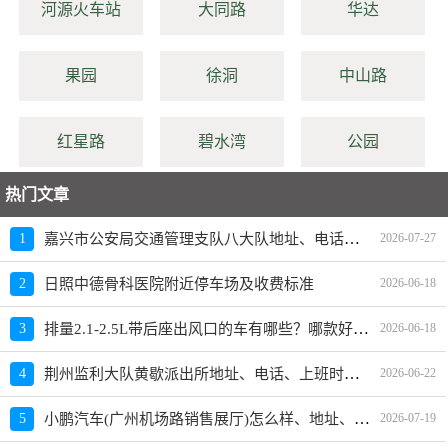
河源火车站
大同路
华达
果园
徐洞
中山路
红星路
碧水湾
公园
热门文章
嘉兴市公安局交通管理支队八大队地址、电话、上班时间、能处理违章吗
1
2026-07-27
2
日照中德骨科医院附近停车场及收费标准
2026-06-18
排量2.1-2.5L带后座出风口的车有哪些？哪款好？价格多少
3
2026-06-18
荆州监利大队黄歇派出所地址、电话、上班时间、能处理违章吗
4
2026-06-22
小鹏汽车(广州机场路销售展厅)怎么样、地址、电话、上班时间查询
5
2026-07-19