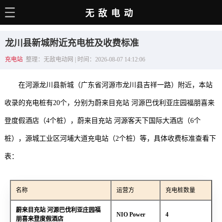
无敌电动
主页
龙川县新城附近充电桩及收费标准
电动百科
充电站
整理：无敌电动网 | 时间：2026-08-07 14:12:06
电车资讯
在河源龙川县新城（广东省河源市龙川县吉祥一路）附近，本站
电车手册
收录的充电桩有20个，分别为蔚来目充站 河源巴伐利亚庄园福朋喜来
选车推荐
登度假酒店（4个桩），蔚来目充站 河源客天下国际大酒店（6个
充电站
桩），源城工业区河埔大道充电站（2个桩）等，具体收费标准查看下
用车百科
表：
销量榜
名称
运营方
充电桩数量
经销商
蔚来目充站 河源巴伐利亚庄园福
NIO Power
4
朋喜来登度假酒店