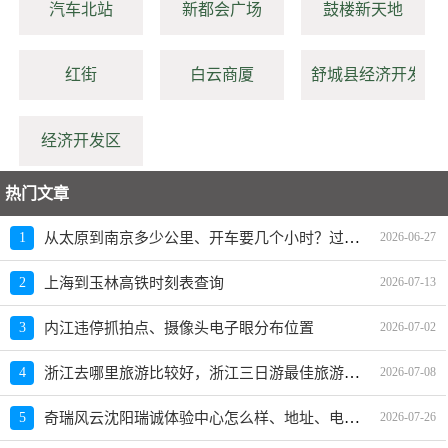
汽车北站
新都会广场
鼓楼新天地
红街
白云商厦
舒城县经济开发区
经济开发区
热门文章
从太原到南京多少公里、开车要几个小时？过路费、油费等
1
2026-06-27
2
上海到玉林高铁时刻表查询
2026-07-13
3
内江违停抓拍点、摄像头电子眼分布位置
2026-07-02
浙江去哪里旅游比较好，浙江三日游最佳旅游去处
4
2026-07-08
奇瑞风云沈阳瑞诚体验中心怎么样、地址、电话、上班时间查询
5
2026-07-26