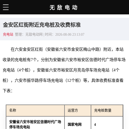
无敌电动
主页
金安区红街附近充电桩及收费标准
电动百科
充电站
整理：无敌电动网 | 时间：2026-08-06 23:13:07
电车资讯
在六安金安区红街（安徽省六安市金安区梅山中路）附近，本站
电车手册
收录的充电桩有7个，分别为安徽省六安市裕安区信德时代广场停车场
选车推荐
充电站（4个桩），安徽省六安市裕安区月亮岛停车场充电站（4个
充电站
桩），六安市振华路停车场充电站（12个桩）等，具体收费标准查看
用车百科
下表：
销量榜
名称
运营方
充电桩数量
经销商
安徽省六安市裕安区信德时代广场
国家电网
4
停车场充电站