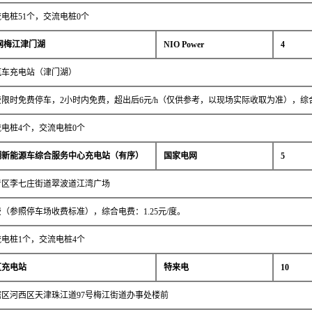
电桩51个，交流电桩0个
网梅江津门湖
NIO Power
4
汽车充电站（津门湖）
限时免费停车，2小时内免费，超出后6元/h（仅供参考，以现场实际收取为准），综合电
电桩4个，交流电桩0个
湖新能源车综合服务中心充电站（有序）
国家电网
5
青区李七庄街道翠波道江湾广场
（参照停车场收费标准），综合电费：1.25元/度。
电桩1个，交流电桩4个
区充电站
特来电
10
区河西区天津珠江道97号梅江街道办事处楼前