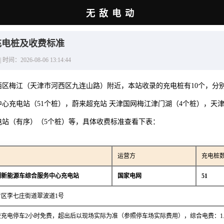
无敌电动
充电桩及收费标准
2026-08-06 13:14:44
西区梅江（天津市河西区九连山路）附近，本站收录的充电桩有10个，分
心充电站（51个桩），蔚来超充站 天津国网梅江津门湖（4个桩），天
电站（有序）（5个桩）等，具体收费标准查看下表：
运营方
充电桩
湖新能源车综合服务中心充电站
国家电网
51
区李七庄街道翠波道1号
充电停车2小时免费，超出后以现场实际为准（参照停车场实际费用），综合电费：1.2