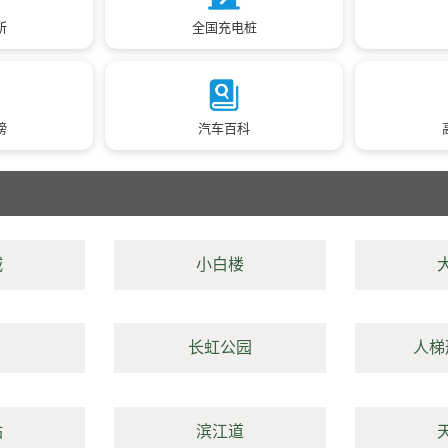
所
全国充电桩
榜
汽车百科
城
小白楼
长虹公园
人梯
站
滨江道