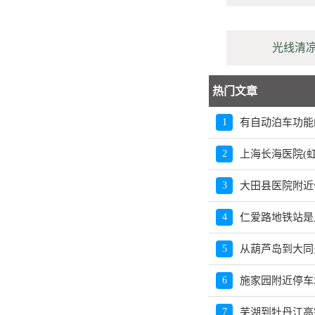
光线清
热门文章
1
有自动泊车功能
2
上海长海医院(
3
大田县医院附近
4
仁爱路地铁站是
5
从葫芦岛到大同
6
施家园附近停车
7
芜湖到牡丹江高