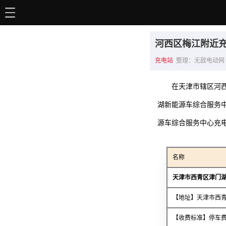
主页
河西区梅江附近
电动百科
充电站
整理：无敌电动网 | 时间：
电车资讯
在天津市辖区河
电车手册
湖新能源车综合服务中
选车推荐
源车综合服务中心充
充电站
名称
用车百科
天津市西青区津门
销量榜
【地址】天津市西青
经销商
【收费标准】停车费