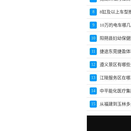
8
8缸及以上车型
9
10万的电车哪
10
阳朔县妇幼保健
11
捷途东莞捷盈体
12
遵义景区有哪些
13
江陵服务区在哪
14
中平能化医疗集
15
从福建到玉林多