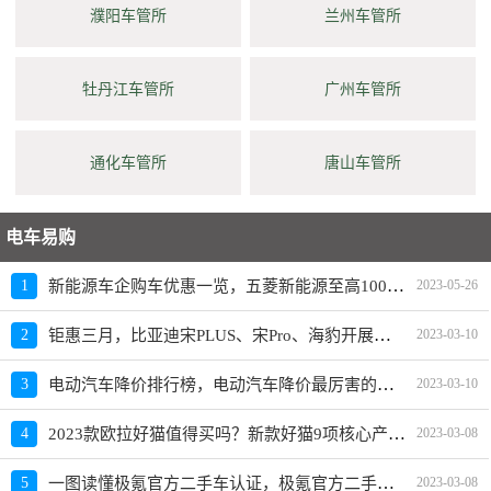
濮阳车管所
兰州车管所
牡丹江车管所
广州车管所
通化车管所
唐山车管所
电车易购
新能源车企购车优惠一览，五菱新能源至高10000元限时补贴
1
2023-05-26
钜惠三月，比亚迪宋PLUS、宋Pro、海豹开展限时优惠活动
2
2023-03-10
电动汽车降价排行榜，电动汽车降价最厉害的品牌是？
3
2023-03-10
2023款欧拉好猫值得买吗？新款好猫9项核心产品力重磅升级
4
2023-03-08
一图读懂极氪官方二手车认证，极氪官方二手车入口上线
5
2023-03-08