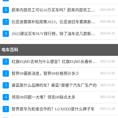
蔚来内部员工可以10万买车吗？蔚来内部员工爆料
6
2023-03-07
比亚迪置换补贴政策2023，比亚迪旧车置换新车价格表
7
2023-06-20
2022建议买车SUV排行榜，除了油车这几款新能源SUV也建议买
8
2023-02-25
电车百科
红旗EQM5吉林为什么便宜？红旗EQM5长春补贴政策
1
2023-12-06
2
智界S9最新消息，智界S9价格预计多少
2023-12-05
3
睿蓝是什么品牌的车？睿蓝7是哪个汽车厂生产的
2023-12-05
4
领克08问题一大堆？领克08缺点太多
2023-12-04
5
智界是华为和谁合作的？LUXEED是什么牌子车
2023-11-29