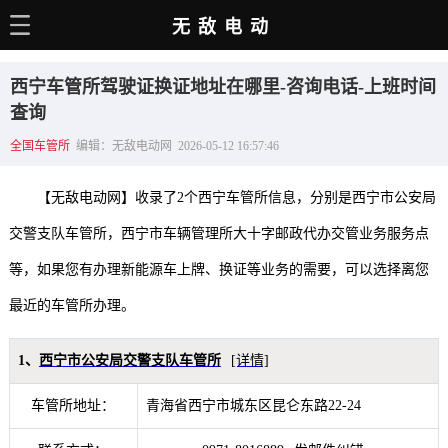
无敌电动
主页
西宁车管所驾驶证换证地址在哪里-咨询电话-上班时间
电动百科
查询
全国车管所
编辑：无敌电动网 2026-05-12 16:57:46
电车资讯
电车手册
【无敌电动网】收录了2个西宁车管所信息，分别是西宁市公安局
选车推荐
交警支队车管所，西宁市车辆管理所大十字邮政代办交管业务服务点
等，如果您有办理新能源车上牌、换证等业务的需要，可以选择离您
充电站
最近的车管所办理。
用车百科
销量榜
1、
西宁市公安局交警支队车管所
[详情]
经销商
车管所地址：
青海省西宁市城东区昆仑东路22-24