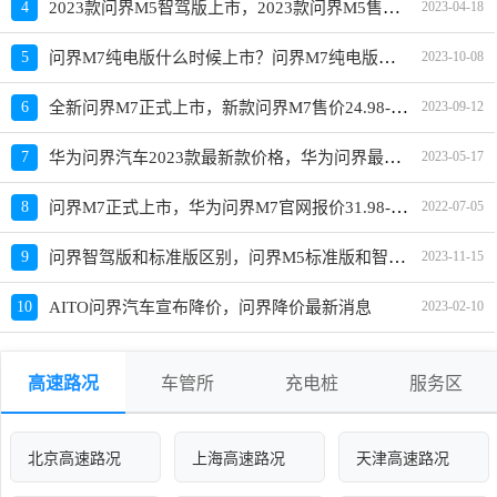
2023款问界M5智驾版上市，2023款问界M5售价27.98万起
4
2023-04-18
问界M7纯电版什么时候上市？问界M7纯电版最新消息
5
2023-10-08
全新问界M7正式上市，新款问界M7售价24.98-32.98万元
6
2023-09-12
华为问界汽车2023款最新款价格，华为问界最新款图片及价格
7
2023-05-17
问界M7正式上市，华为问界M7官网报价31.98-37.98万
8
2022-07-05
问界智驾版和标准版区别，问界M5标准版和智驾版区别
9
2023-11-15
10
AITO问界汽车宣布降价，问界降价最新消息
2023-02-10
高速路况
车管所
充电桩
服务区
北京高速路况
上海高速路况
天津高速路况