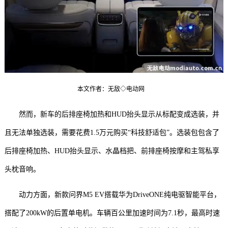
本文作者：无敌◇电动网
然而，新车的后排座椅加热和HUD抬头显示从标配变成选装，并
且无法单独选装，需要花费1.5万元购买“科技舒适包”。选装包包含了
后排座椅加热、HUD抬头显示、水晶档把、前排座椅按摩和主驾私享
头枕音响。
动力方面，新款问界M5 EV搭载华为DriveONE纯电驱智能平台，
搭配了200kW的后置单电机。车辆百公里加速时间为7.1秒，最高时速