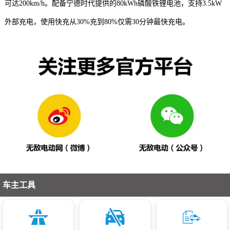
可达200km/h。配备宁德时代提供的80kWh磷酸铁锂电池，支持3.5kW
外部充电，使用快充从30%充到80%仅需30分钟最快充电。
车主工具