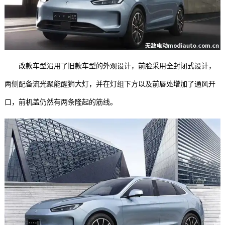
改款车型沿用了旧款车型的外观设计，前脸采用全封闭式设计，
两侧配备流光聚能醒狮大灯，并在灯组下方以及前唇处增加了通风开
口，前机盖仍然有两条隆起的筋线。