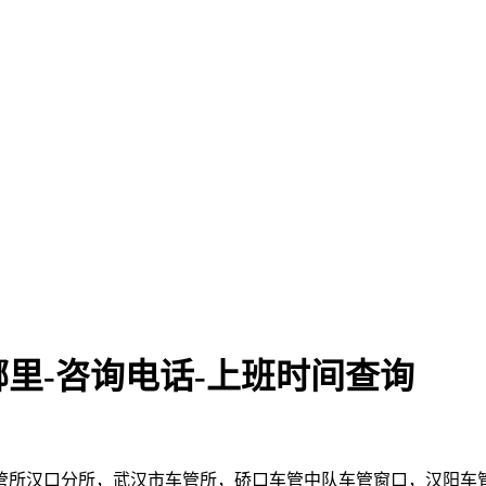
里-咨询电话-上班时间查询
车管所汉口分所，武汉市车管所，硚口车管中队车管窗口，汉阳车