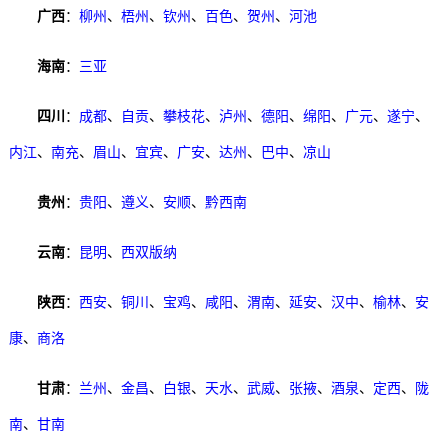
广西
：
柳州
、
梧州
、
钦州
、
百色
、
贺州
、
河池
海南
：
三亚
四川
：
成都
、
自贡
、
攀枝花
、
泸州
、
德阳
、
绵阳
、
广元
、
遂宁
、
内江
、
南充
、
眉山
、
宜宾
、
广安
、
达州
、
巴中
、
凉山
贵州
：
贵阳
、
遵义
、
安顺
、
黔西南
云南
：
昆明
、
西双版纳
陕西
：
西安
、
铜川
、
宝鸡
、
咸阳
、
渭南
、
延安
、
汉中
、
榆林
、
安
康
、
商洛
甘肃
：
兰州
、
金昌
、
白银
、
天水
、
武威
、
张掖
、
酒泉
、
定西
、
陇
南
、
甘南