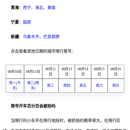
青海
：
西宁
、
海北
、
黄南
宁夏
：
固原
新疆
：
乌鲁木齐
、
巴音郭楞
点击查看其他日期的城市限行尾号：
08月12
08月13
08月14
08月15
08月16
08月10日
08月11日
日
日
日
日
日
周一(今
周二(明
周三
周四
周五
周六
周日
天)
天)
限号开车百分百会被拍吗
当限行的小车开在限行地段时，被抓拍的概率很大。在限行区