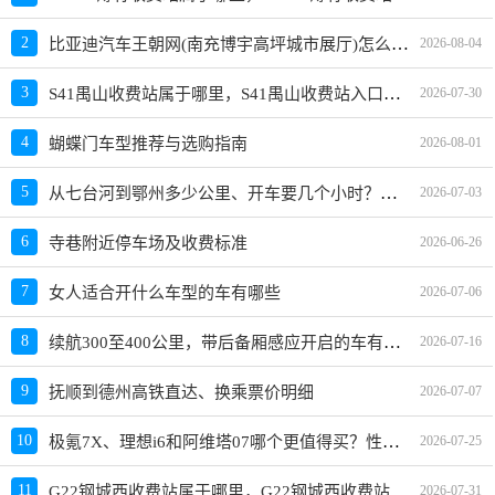
比亚迪汽车王朝网(南充博宇高坪城市展厅)怎么样、地址、电话、上班时间查询
2
2026-08-04
S41禺山收费站属于哪里，S41禺山收费站入口的详细地址
3
2026-07-30
4
蝴蝶门车型推荐与选购指南
2026-08-01
从七台河到鄂州多少公里、开车要几个小时？过路费、油费等
5
2026-07-03
6
寺巷附近停车场及收费标准
2026-06-26
7
女人适合开什么车型的车有哪些
2026-07-06
续航300至400公里，带后备厢感应开启的车有哪些？买哪款好？
8
2026-07-16
9
抚顺到德州高铁直达、换乘票价明细
2026-07-07
极氪7X、理想i6和阿维塔07哪个更值得买？性价比、配置对比
10
2026-07-25
G22钢城西收费站属于哪里，G22钢城西收费站入口的详细地址
11
2026-07-31