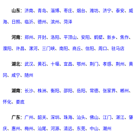
山东
：
济南
、
青岛
、
淄博
、
枣庄
、
烟台
、
潍坊
、
济宁
、
泰安
、
威
海
、
日照
、
临沂
、
德州
、
滨州
、
菏泽
河南
：
郑州
、
开封
、
洛阳
、
平顶山
、
安阳
、
鹤壁
、
新乡
、
焦作
、
濮阳
、
许昌
、
漯河
、
三门峡
、
南阳
、
商丘
、
信阳
、
周口
、
驻马店
湖北
：
武汉
、
黄石
、
十堰
、
宜昌
、
鄂州
、
荆门
、
孝感
、
荆州
、
黄
冈
、
咸宁
、
随州
湖南
：
长沙
、
株洲
、
衡阳
、
邵阳
、
岳阳
、
常德
、
张家界
、
郴州
、
怀化
、
娄底
广东
：
广州
、
韶关
、
深圳
、
珠海
、
汕头
、
佛山
、
江门
、
湛江
、
肇
庆
、
惠州
、
梅州
、
汕尾
、
河源
、
清远
、
东莞
、
中山
、
潮州