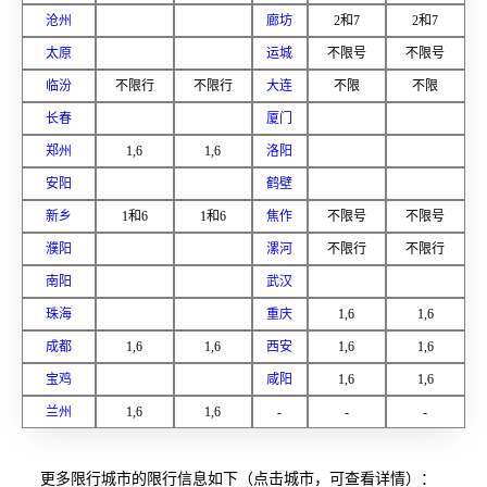
沧州
廊坊
2和7
2和7
太原
运城
不限号
不限号
临汾
不限行
不限行
大连
不限
不限
长春
厦门
郑州
1,6
1,6
洛阳
安阳
鹤壁
新乡
1和6
1和6
焦作
不限号
不限号
濮阳
漯河
不限行
不限行
南阳
武汉
珠海
重庆
1,6
1,6
成都
1,6
1,6
西安
1,6
1,6
宝鸡
咸阳
1,6
1,6
兰州
1,6
1,6
-
-
-
更多限行城市的限行信息如下（点击城市，可查看详情）：