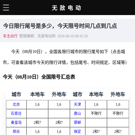
无敌电动
主页
今日限行尾号是多少，今天限号时间几点到几点
电动百科
车主出行
整理编辑：无敌电动网 2026-08-10 08:45:28
电车资讯
今天（08月10日），全国各限行城市的限行尾号如下（点击城
电车手册
市，可查看该城市今天的限行详情，包括尾号、时间规定、区域等）
选车推荐
今天（08月10日）全国限号汇总表
充电站
城市
本地车
外地车
城市
本地车
外地车
用车百科
北京
1,6
1,6
天津
1,6
1,6
销量榜
石家庄
唐山
不限行
不限行
经销商
秦皇岛
2和7
2和7
邯郸
邢台
1,6
1,6
保定
2和7
2和7