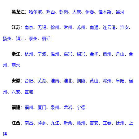
黑龙江
：
哈尔滨
、
鸡西
、
鹤岗
、
大庆
、
伊春
、
佳木斯
、
黑河
江苏
：
南京
、
无锡
、
徐州
、
常州
、
苏州
、
南通
、
连云港
、
淮安
、
扬州
、
镇江
、
泰州
、
宿迁
浙江
：
杭州
、
宁波
、
温州
、
嘉兴
、
绍兴
、
金华
、
衢州
、
舟山
、
台
州
、
丽水
安徽
：
合肥
、
芜湖
、
淮南
、
淮北
、
铜陵
、
黄山
、
滁州
、
阜阳
、
宿
州
、
六安
、
宣城
福建
：
福州
、
厦门
、
泉州
、
龙岩
、
宁德
江西
：
南昌
、
萍乡
、
九江
、
新余
、
赣州
、
吉安
、
宜春
、
抚州
、
上
饶