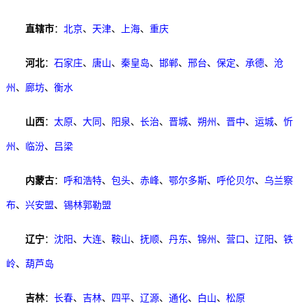
直辖市
：
北京
、
天津
、
上海
、
重庆
河北
：
石家庄
、
唐山
、
秦皇岛
、
邯郸
、
邢台
、
保定
、
承德
、
沧
州
、
廊坊
、
衡水
山西
：
太原
、
大同
、
阳泉
、
长治
、
晋城
、
朔州
、
晋中
、
运城
、
忻
州
、
临汾
、
吕梁
内蒙古
：
呼和浩特
、
包头
、
赤峰
、
鄂尔多斯
、
呼伦贝尔
、
乌兰察
布
、
兴安盟
、
锡林郭勒盟
辽宁
：
沈阳
、
大连
、
鞍山
、
抚顺
、
丹东
、
锦州
、
营口
、
辽阳
、
铁
岭
、
葫芦岛
吉林
：
长春
、
吉林
、
四平
、
辽源
、
通化
、
白山
、
松原