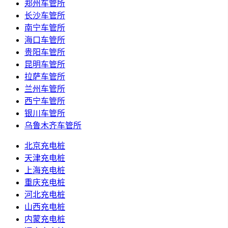
郑州车管所
长沙车管所
南宁车管所
海口车管所
贵阳车管所
昆明车管所
拉萨车管所
兰州车管所
西宁车管所
银川车管所
乌鲁木齐车管所
北京充电桩
天津充电桩
上海充电桩
重庆充电桩
河北充电桩
山西充电桩
内蒙充电桩