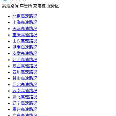
高速路况
车管所
充电桩
服务区
北京高速路况
上海高速路况
天津高速路况
重庆高速路况
山东高速路况
湖南高速路况
安徽高速路况
江西高速路况
陕西高速路况
四川高速路况
甘肃高速路况
河北高速路况
云南高速路况
湖北高速路况
辽宁高速路况
贵州高速路况
广东高速路况