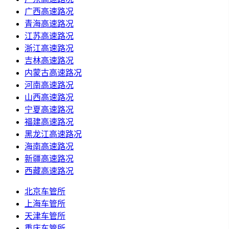
广西高速路况
青海高速路况
江苏高速路况
浙江高速路况
吉林高速路况
内蒙古高速路况
河南高速路况
山西高速路况
宁夏高速路况
福建高速路况
黑龙江高速路况
海南高速路况
新疆高速路况
西藏高速路况
北京车管所
上海车管所
天津车管所
重庆车管所