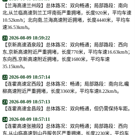
【兰海高速兰州段】总体路况：双向畅通；局部路段：南向
北,从兰临高速到兰工坪南街严重拥堵，长度920米，平均车速
10.52km/h；北向南,兰海高速附近拥堵，长度4440米，平均车
速36.53km/h。
2026-08-09 18:59:22
21
【京新高速酒泉段】总体路况：双向畅通；局部路段：西向
东,京新高速附近严重拥堵，长度770米，平均车速16.63km/h；
东向西,京新高速附近拥堵，长度1680米，平均车速
35.15km/h。
2026-08-09 18:57:14
22
【连霍高速定西段】总体路况：畅通；局部路段：南向北,巉
柳高速附近严重拥堵，长度3360米，平均车速8.22km/h。
2026-08-09 18:57:13
23
【连霍高速金昌段】总体路况：双向畅通，但仍需保持车距。
2026-08-09 18:57:11
24
【连霍高速张掖段】总体路况：双向畅通；局部路段：西向
东,从山临高速到山丹服务区严重拥堵，长度2230米，平均车