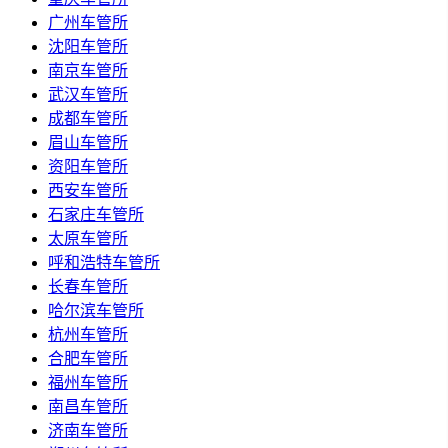
广州车管所
沈阳车管所
南京车管所
武汉车管所
成都车管所
眉山车管所
资阳车管所
西安车管所
石家庄车管所
太原车管所
呼和浩特车管所
长春车管所
哈尔滨车管所
杭州车管所
合肥车管所
福州车管所
南昌车管所
济南车管所