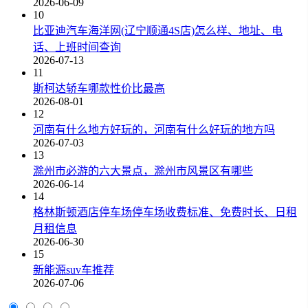
2026-06-09
10
比亚迪汽车海洋网(辽宁顺通4S店)怎么样、地址、电
话、上班时间查询
2026-07-13
11
斯柯达轿车哪款性价比最高
2026-08-01
12
河南有什么地方好玩的，河南有什么好玩的地方吗
2026-07-03
13
滁州市必游的六大景点，滁州市风景区有哪些
2026-06-14
14
格林斯顿酒店停车场停车场收费标准、免费时长、日租
月租信息
2026-06-30
15
新能源suv车推荐
2026-07-06