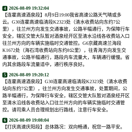
2026-08-09 19:32:04
4
【连霍高速酒泉段】8月9日19:00我省高速公路天气晴或多
云。G30连霍高速临清段K2323处（清水收费站向东约7公
里），往兰州方向发生交通事故，公路半幅通行，为保障行车
安全，辖区交管大队暂对酒泉经开区至清水沿线各收费站入口
往兰州方向的车辆实施临时交通管控。G6京藏高速兰海段
K1672处（海石湾收费站向东约8公里），往青海方向发生交
通事故，公路半幅通行，路段内车流量大，车辆通行缓慢。省
内其余路段车流量适中，通行秩序良好。
2026-08-09 19:20:12
5
【连霍高速酒泉段】G30连霍高速临清段K2323处（清水收费
站向东约7公里），往兰州方向发生交通事故，处置期间，公
路半幅通行，为保障行车安全，辖区交管大队暂对酒泉经开区
至清水沿线各收费站入口往兰州方向的车辆实施临时交通管
控。请司乘人员合理规划出行路线，注意行车安全。
2026-08-09 19:08:04
6
【打庆高速庆阳段】总体路况：双向畅通，祝您一路平安。