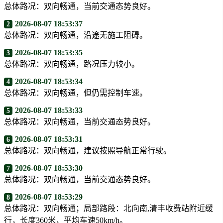
总体路况：双向畅通，当前交通态势良好。
2026-08-07 18:53:37
2
总体路况：双向畅通，沿途无施工阻碍。
2026-08-07 18:53:35
3
总体路况：双向畅通，路况压力较小。
2026-08-07 18:53:34
4
总体路况：双向畅通，但仍需控制车速。
2026-08-07 18:53:33
5
总体路况：双向畅通，当前交通态势良好。
2026-08-07 18:53:31
6
总体路况：双向畅通，建议按照导航正常行驶。
2026-08-07 18:53:30
7
总体路况：双向畅通，当前交通态势良好。
2026-08-07 18:53:29
8
总体路况：双向畅通；局部路段：北向南,清丰收费站附近缓
行，长度360米，平均车速50km/h。