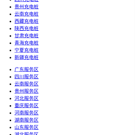
贵州充电桩
云南充电桩
西藏充电桩
陕西充电桩
甘肃充电桩
青海充电桩
宁夏充电桩
新疆充电桩
广东服务区
四川服务区
云南服务区
贵州服务区
河北服务区
重庆服务区
河南服务区
湖南服务区
山东服务区
湖北服务区