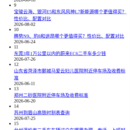
9
宝骏云海、银河E5和东风风神L7新能源哪个更值得买？
性价比、配置对比
2026-08-02
10
腾势N9、豹8和途昂哪个更值得买？性价比、配置对比
2026-06-24
11
东莞3年1万公里以内的蔚来EC6二手车多少钱
2026-07-26
12
山东省菏泽市鄄城马爱云妇儿医院附近停车场及收费标
准
2026-06-11
13
郑州二砂医院附近停车场及收费标准
2026-06-20
14
苏州到眉山高铁时刻表查询
2026-07-25
15