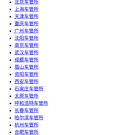
北京车管所
上海车管所
天津车管所
重庆车管所
广州车管所
沈阳车管所
南京车管所
武汉车管所
成都车管所
眉山车管所
资阳车管所
西安车管所
石家庄车管所
太原车管所
呼和浩特车管所
长春车管所
哈尔滨车管所
杭州车管所
合肥车管所