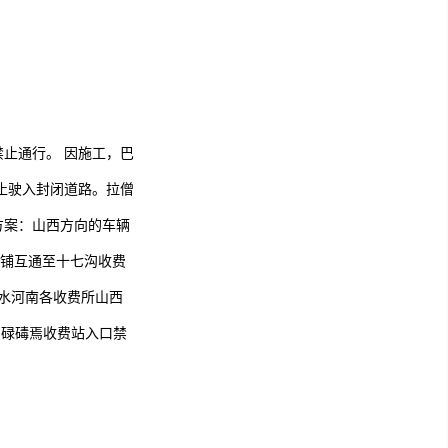
止通行。 因施工，巴
辆禁止驶入封闭道路。拉僧
方案：山西方向的车辆
饭铺互通至十七沟收费
清水河南各收费所山西
，碌碡焉收费站入口禁