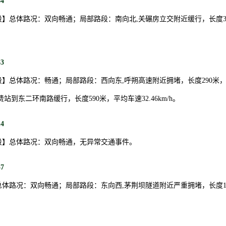
54
】总体路况：双向畅通；局部路段：南向北,关碾房立交附近缓行，长度3
33
】总体路况：畅通；局部路段：西向东,呼朔高速附近拥堵，长度290米，平
站到东二环南路缓行，长度590米，平均车速32.46km/h。
14
段】总体路况：双向畅通，无异常交通事件。
57
体路况：双向畅通；局部路段：东向西,茅荆坝隧道附近严重拥堵，长度10