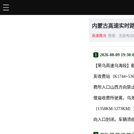
主页
内蒙古高速实时
电动百科
高速路况
整理：无敌电动网 | 时
电车资讯
1
2026-08-09 19:30:
电车手册
【荣乌高速乌海段】
选车推荐
亥收费站（K1744+
充电站
费所入口山西方向禁
用车百科
僧庙收费所驶离，乌
销量榜
（1358KM-12
经销商
向入口封闭。车辆须由