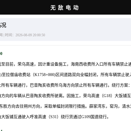
无敌电动
路况
间：2026-08-09 20:00:50
00
截至目前，荣乌高速，因计重设备施工，海南西收费所入口所有车辆禁止通
536)至拉僧庙收费站（K1758+000)区间道路双向全幅封闭，所有车辆禁
止所有车辆通行，巴音陶亥收费所乌海方向禁止所有车辆通行。绕行方案
海方向的车辆从巴音陶亥收费所驶离。因施工，荣乌高速（G18）大饭铺
73KM）东胜方向去往朔州方向，采取单幅封闭限行措施。薛家湾东，窑沟，清
大饭铺互通驶入呼准高速（S31）绕行货通过G109国道绕行。