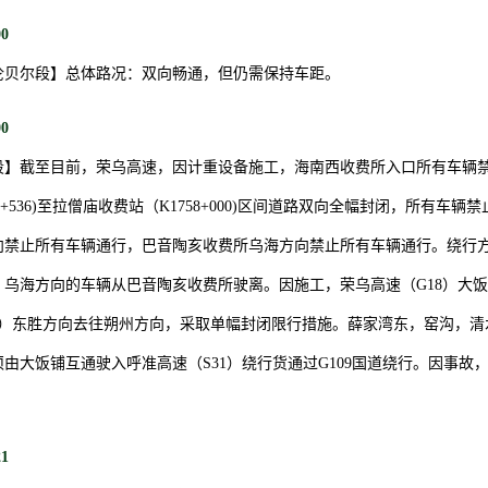
00
伦贝尔段】总体路况：双向畅通，但仍需保持车距。
00
段】截至目前，荣乌高速，因计重设备施工，海南西收费所入口所有车辆禁
4+536)至拉僧庙收费站（K1758+000)区间道路双向全幅封闭，所有车
向禁止所有车辆通行，巴音陶亥收费所乌海方向禁止所有车辆通行。绕行
，乌海方向的车辆从巴音陶亥收费所驶离。因施工，荣乌高速（G18）大
273KM）东胜方向去往朔州方向，采取单幅封闭限行措施。薛家湾东，窑沟，
由大饭铺互通驶入呼准高速（S31）绕行货通过G109国道绕行。因事故
21