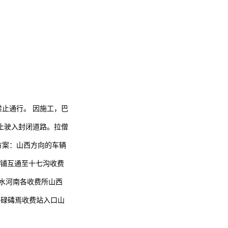
止通行。 因施工，巴
辆禁止驶入封闭道路。拉僧
方案：山西方向的车辆
饭铺互通至十七沟收费
清水河南各收费所山西
，碌碡焉收费站入口山