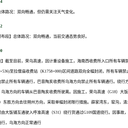
54
总体路况：双向畅通，但仍需关注天气变化。
52
察布段】总体路况：双向畅通，当前交通态势良好。
00
段】截至目前，荣乌高速，因计重设备施工，海南西收费所入口所有车辆禁
4+536)至拉僧庙收费站（K1758+000)区间道路双向全幅封闭，所有车
向禁止所有车辆通行，巴音陶亥收费所乌海方向禁止所有车辆通行。绕行
，乌海方向的车辆从巴音陶亥收费所驶离。因施工，荣乌高速（G18）大
273KM）东胜方向去往朔州方向，采取单幅封闭限行措施。薛家湾东，窑沟，
由大饭铺互通驶入呼准高速（S31）绕行货通过G109国道绕行。因事故
通行，乌海方向正常通行