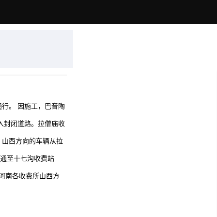
行。 因施工，巴音陶
止驶入封闭道路。拉僧庙收
：山西方向的车辆从拉
互通至十七沟收费站
水河南各收费所山西方