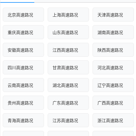
北京高速路况
上海高速路况
天津高速路况
重庆高速路况
山东高速路况
湖南高速路况
安徽高速路况
江西高速路况
陕西高速路况
四川高速路况
甘肃高速路况
河北高速路况
云南高速路况
湖北高速路况
辽宁高速路况
贵州高速路况
广东高速路况
广西高速路况
青海高速路况
江苏高速路况
浙江高速路况