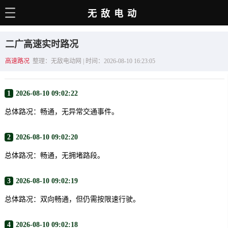
无敌电动
主页
二广高速实时路况
电动百科
高速路况
整理：无敌电动网 | 时间：2026-08-10 16:23:05
电车资讯
1
2026-08-10 09:02:22
电车手册
总体路况：畅通，无异常交通事件。
选车推荐
2
2026-08-10 09:02:20
充电站
总体路况：畅通，无拥堵路段。
用车百科
销量榜
3
2026-08-10 09:02:19
总体路况：双向畅通，但仍需按限速行驶。
经销商
4
2026-08-10 09:02:18