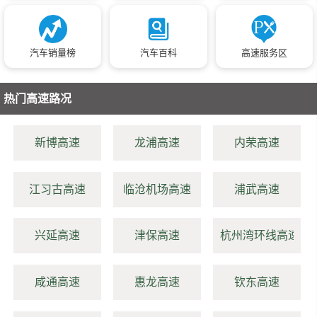
汽车销量榜
汽车百科
高速服务区
热门高速路况
新博高速
龙浦高速
内荣高速
江习古高速
临沧机场高速
浦武高速
兴延高速
津保高速
杭州湾环线高速
咸通高速
惠龙高速
钦东高速