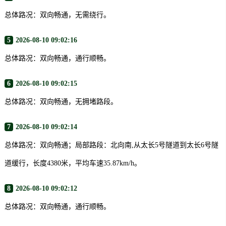
总体路况：双向畅通，无需绕行。
5
2026-08-10 09:02:16
总体路况：双向畅通，通行顺畅。
6
2026-08-10 09:02:15
总体路况：双向畅通，无拥堵路段。
7
2026-08-10 09:02:14
总体路况：双向畅通；局部路段：北向南,从太长5号隧道到太长6号隧
道缓行，长度4380米，平均车速35.87km/h。
8
2026-08-10 09:02:12
总体路况：双向畅通，通行顺畅。