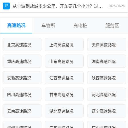
从宁波到盐城多少公里、开车要几个小时？过路费、油费等
15
2026-06-26
高速路况
车管所
充电桩
服务区
北京高速路况
上海高速路况
天津高速路况
重庆高速路况
山东高速路况
湖南高速路况
安徽高速路况
江西高速路况
陕西高速路况
四川高速路况
甘肃高速路况
河北高速路况
云南高速路况
湖北高速路况
辽宁高速路况
贵州高速路况
广东高速路况
广西高速路况