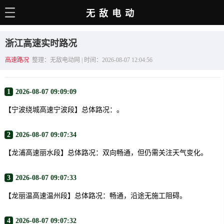
无敌电动
主页
浙江高速实时路况
电动百科
高速路况
整理：无敌电动网 | 时间：2026-08-07 12:04:56
电车资讯
1
2026-08-07 09:09:09
电车手册
【宁波绕城高速宁波段】总体路况：。
选车推荐
2
2026-08-07 09:07:34
充电站
【龙浦高速丽水段】总体路况：双向畅通，但仍需关注天气变化。
用车百科
销量榜
3
2026-08-07 09:07:33
【龙丽温高速温州段】总体路况：畅通，沿途无施工阻碍。
经销商
4
2026-08-07 09:07:32