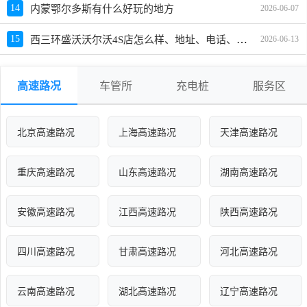
14
内蒙鄂尔多斯有什么好玩的地方
2026-06-07
西三环盛沃沃尔沃4S店怎么样、地址、电话、上班时间查询
15
2026-06-13
高速路况
车管所
充电桩
服务区
北京高速路况
上海高速路况
天津高速路况
重庆高速路况
山东高速路况
湖南高速路况
安徽高速路况
江西高速路况
陕西高速路况
四川高速路况
甘肃高速路况
河北高速路况
云南高速路况
湖北高速路况
辽宁高速路况