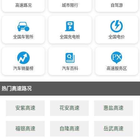
高速路况
城市限行
自驾游
全国车管所
全国充电桩
全国电价
汽车销量榜
汽车百科
高速服务区
热门高速路况
安紫高速
花安高速
惠盐高速
福银高速
自隆高速
岳武高速