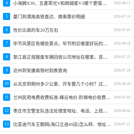
小海狮X30、五菱荣光V和跨越星V3哪个更值得买？性价比、配置对比
4
2026-06-13
5
厦门到渭南高铁直达、换乘票价明细
2026-07-24
6
性价比高的车20万左右
2026-07-05
毕节风景区有哪些景点，毕节附近哪里好玩的地方
7
2026-06-18
垫江县正规报废车辆回收公司地址在哪里，咨询电话号码，汽车报废拆解中心
8
2026-07-25
9
达州到安康高铁时刻表查询
2026-07-24
从北京到朔州多少公里、开车要几个小时？过路费、油费等
10
2026-06-29
兰州民用电费收费标准-峰谷电价-阶梯电价收费标准
11
2026-07-02
枣庄市交警支队违法处理室地址、电话、上班时间、能处理违章吗
12
2026-08-04
比亚迪汽车王朝网(海口立迪4S店)怎么样、地址、电话、上班时间查询
13
2026-07-21