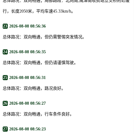
总体路况：双向畅通；局部路段：北向南,鹰潭南收费站立交桥附近缓
行，长度2050米，平均车速45.33km/h。
23
2026-08-08 08:56:36
总体路况：双向畅通，但仍需警惕突发情况。
24
2026-08-08 08:56:35
总体路况：双向畅通，但仍请谨慎驾驶。
25
2026-08-08 08:56:31
总体路况：双向畅通，路况良好。
26
2026-08-08 08:56:27
总体路况：双向畅通，行车条件良好。
27
2026-08-08 08:56:23