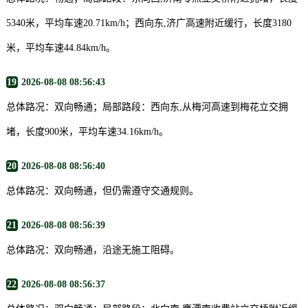
5340米，平均车速20.71km/h；西向东,济广高速附近缓行，长度3180
米，平均车速44.84km/h。
19
2026-08-08 08:56:43
总体路况：双向畅通；局部路段：西向东,从梅河高速到梅花立交拥
堵，长度900米，平均车速34.16km/h。
20
2026-08-08 08:56:40
总体路况：双向畅通，但仍需遵守交通规则。
21
2026-08-08 08:56:39
总体路况：双向畅通，沿途无施工阻碍。
22
2026-08-08 08:56:37