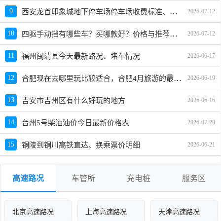
西安龙首印象城地下停车场停车场收费标准、免费时长、日租月租信息
9
2026-07-12
四驱手动挡有哪些车？买哪款好？价格与推荐指南
10
2026-07-12
11
福州闽清县今天最新路况、堵车情况
2026-06-17
合肥现在去哪里玩比较适合，合肥4月旅游的最佳地方、景点推荐
12
2026-06-19
13
吉安市吉州区有什么好玩的地方
2026-06-16
14
台州5号柴油油价今日最新价格表
2026-07-28
15
铜陵到铜川高铁直达、换乘票价明细
2026-06-21
高速路况
车管所
充电桩
服务区
北京高速路况
上海高速路况
天津高速路况