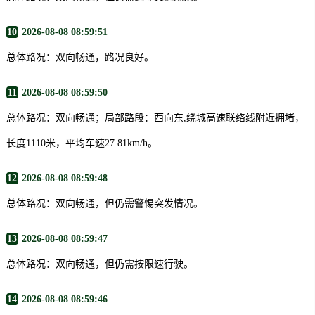
10
2026-08-08 08:59:51
总体路况：双向畅通，路况良好。
11
2026-08-08 08:59:50
总体路况：双向畅通；局部路段：西向东,绕城高速联络线附近拥堵，
长度1110米，平均车速27.81km/h。
12
2026-08-08 08:59:48
总体路况：双向畅通，但仍需警惕突发情况。
13
2026-08-08 08:59:47
总体路况：双向畅通，但仍需按限速行驶。
14
2026-08-08 08:59:46