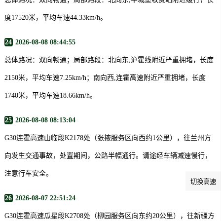
度17520米，平均车速44.33km/h。
24
2026-08-08 08:44:55
总体路况：双向畅通；局部路段：北向东,沪霍线附近严重拥堵，长度
2150米，平均车速7.25km/h；南向西,连霍高速附近严重拥堵，长度
1740米，平均车速18.66km/h。
25
2026-08-08 08:13:04
G30连霍高速山临段K2178处（张掖服务区向西约1公里），往兰州方
向发生交通事故，处置期间，公路半幅通行。请途经车辆减速慢行，
注意行车安全。
切换高速
26
2026-08-07 22:51:24
G30连霍高速瓜星段K2708处（柳园服务区向东约20公里），往新疆方