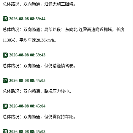
总体路况：双向畅通，沿途无施工阻碍。
15
2026-08-08 08:59:44
总体路况：双向畅通；局部路段：东向北,连霍高速附近拥堵，长度
1130米，平均车速28.38km/h。
16
2026-08-08 08:59:43
总体路况：双向畅通，但仍请谨慎驾驶。
17
2026-08-08 08:45:05
总体路况：双向畅通，路况压力较小。
18
2026-08-08 08:45:04
总体路况：双向畅通，但仍需保持车距。
19
2026-08-08 08:45:03