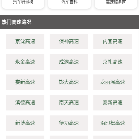
汽车销量榜
汽车百科
高速服务区
热门高速路况
京沈高速
保神高速
内宜高速
永金高速
成渝高速
京礼高速
娄新高速
邯大高速
龙丽温高速
滨德高速
南天高速
泰新高速
新博高速
待功高速
沿印松高速