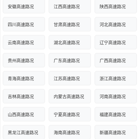
安徽高速路况
江西高速路况
陕西高速路况
四川高速路况
甘肃高速路况
河北高速路况
云南高速路况
湖北高速路况
辽宁高速路况
贵州高速路况
广东高速路况
广西高速路况
青海高速路况
江苏高速路况
浙江高速路况
吉林高速路况
内蒙古高速路况
河南高速路况
山西高速路况
宁夏高速路况
福建高速路况
黑龙江高速路况
海南高速路况
新疆高速路况