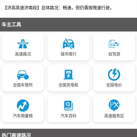
【济高高速济南段】总体路况：畅通，但仍需按限速行驶。
车主工具
高速路况
城市限行
自驾游
全国车管所
全国充电桩
全国电价
汽车销量榜
汽车百科
高速服务区
热门高速路况