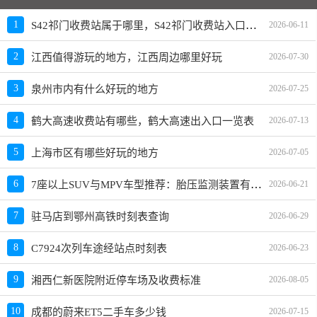
S42祁门收费站属于哪里，S42祁门收费站入口的详细地址
1
2026-06-11
2
江西值得游玩的地方，江西周边哪里好玩
2026-07-30
3
泉州市内有什么好玩的地方
2026-07-25
4
鹤大高速收费站有哪些，鹤大高速出入口一览表
2026-07-13
5
上海市区有哪些好玩的地方
2026-07-05
7座以上SUV与MPV车型推荐：胎压监测装置有哪些车？买哪款好？汽车价格与选车指南
6
2026-06-21
7
驻马店到鄂州高铁时刻表查询
2026-06-29
8
C7924次列车途经站点时刻表
2026-06-23
9
湘西仁新医院附近停车场及收费标准
2026-08-05
10
成都的蔚来ET5二手车多少钱
2026-07-15