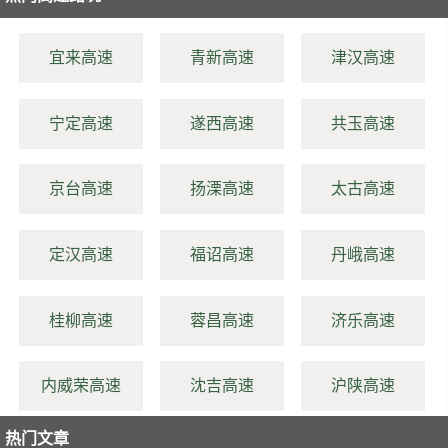
宜来高速
青新高速
津汉高速
宁定高速
遂西高速
共玉高速
京台高速
扬溧高速
太古高速
定汉高速
福诏高速
丹峨高速
桂柳高速
蓉昌高速
济乐高速
内威荣高速
沈吉高速
沪陕高速
热门文章