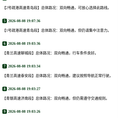
【2号疏港高速青岛段】总体路况：双向畅通，可放心选择此路线。
5
2026-08-08 19:07:36
【1号疏港高速青岛段】总体路况：双向畅通，但仍请集中注意力。
6
2026-08-08 19:03:36
【青兰高速聊城段】总体路况：双向畅通，行车条件良好。
7
2026-08-08 19:03:34
【青兰高速泰安段】总体路况：双向畅通，建议按照导航正常行驶。
8
2026-08-08 19:03:27
【青银高速济南段】总体路况：双向畅通，但仍需遵守交通规则。
9
2026-08-08 19:03:26