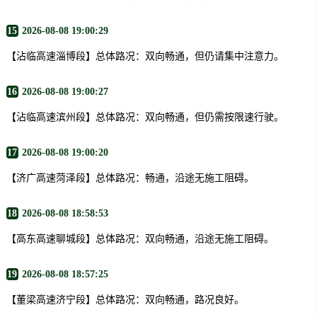
15
2026-08-08 19:00:29
【沾临高速淄博段】总体路况：双向畅通，但仍请集中注意力。
16
2026-08-08 19:00:27
【沾临高速滨州段】总体路况：双向畅通，但仍需按限速行驶。
17
2026-08-08 19:00:20
【济广高速菏泽段】总体路况：畅通，沿途无施工阻碍。
18
2026-08-08 18:58:53
【高东高速聊城段】总体路况：双向畅通，沿途无施工阻碍。
19
2026-08-08 18:57:25
【董梁高速济宁段】总体路况：双向畅通，路况良好。