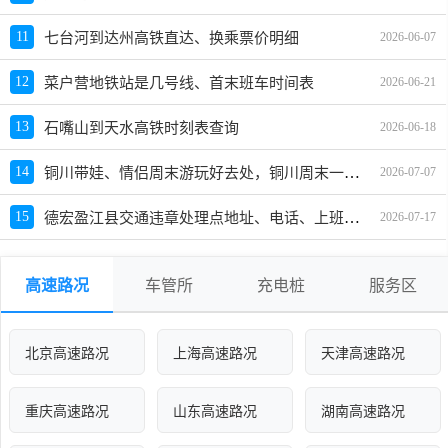
11
七台河到达州高铁直达、换乘票价明细
2026-06-07
12
菜户营地铁站是几号线、首末班车时间表
2026-06-21
13
石嘴山到天水高铁时刻表查询
2026-06-18
铜川带娃、情侣周末游玩好去处，铜川周末一日游去哪玩最好
14
2026-07-07
德宏盈江县交通违章处理点地址、电话、上班时间
15
2026-07-17
高速路况
车管所
充电桩
服务区
北京高速路况
上海高速路况
天津高速路况
重庆高速路况
山东高速路况
湖南高速路况