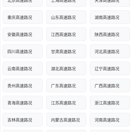
北京高速路况
上海高速路况
天津高速路况
重庆高速路况
山东高速路况
湖南高速路况
安徽高速路况
江西高速路况
陕西高速路况
四川高速路况
甘肃高速路况
河北高速路况
云南高速路况
湖北高速路况
辽宁高速路况
贵州高速路况
广东高速路况
广西高速路况
青海高速路况
江苏高速路况
浙江高速路况
吉林高速路况
内蒙古高速路况
河南高速路况