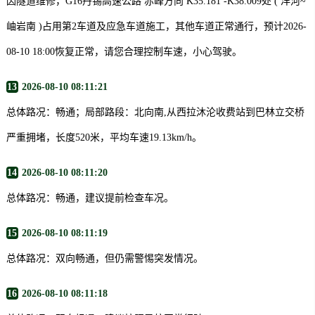
因隧道维修，G16丹锡高速公路 赤峰方向 K35.181 -K38.009处 ( 洋河~
岫岩南 )占用第2车道及应急车道施工，其他车道正常通行，预计2026-
08-10 18:00恢复正常，请您合理控制车速，小心驾驶。
13
2026-08-10 08:11:21
总体路况：畅通；局部路段：北向南,从西拉沐沦收费站到巴林立交桥
严重拥堵，长度520米，平均车速19.13km/h。
14
2026-08-10 08:11:20
总体路况：畅通，建议提前检查车况。
15
2026-08-10 08:11:19
总体路况：双向畅通，但仍需警惕突发情况。
16
2026-08-10 08:11:18