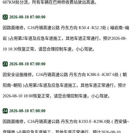
687KM处分流，所有车辆在巴林桥收费站驶出高速。
22
2026-08-10 07:00:00
因路面维修，G16丹锡高速公路 丹东方向 K50.4 -K52.3处 ( 岫岩南~岫
岩 )占用第2车道及应急车道施工，其他车道正常通行，预计2026-08-
10 18:30恢复正常，请您合理控制车速，小心驾驶。
23
2026-08-10 07:00:00
因安全设施维修，G16丹锡高速公路 丹东方向 K386.6 -K387.6处 ( 朝
阳南~朝阳 )占用第2车道及应急车道施工，其他车道正常通行，预计
2026-08-10 18:00恢复正常，请您合理控制车速，小心驾驶。
24
2026-08-10 07:00:00
因路面维修，G16丹锡高速公路 丹东方向 K193.0 -K196.0处 ( 西安镇~
盘锦南 )占用应急车道施工，其他车道正常通行，预计2026-08-10