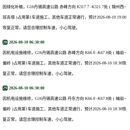
因绿化补植，G16丹锡高速公路 赤峰方向 K317.7 -K321.7处 ( 锦州西~
班吉塔 )占用第1车道施工，其他车道正常通行，预计2026-08-10 19:00
恢复正常，请您合理控制车速，小心驾驶。
28
2026-08-10 06:30:00
因机电设施维修，G16丹锡高速公路 赤峰方向 K66.0 -K67.8处 ( 岫岩~
偏岭 )占用第1车道施工，其他车道正常通行，预计2026-08-10 18:30恢
复正常，请您合理控制车速，小心驾驶。
29
2026-08-10 06:30:00
因机电设施维修，G16丹锡高速公路 丹东方向 K66.0 -K67.8处 ( 岫岩~
偏岭 )占用第1车道施工，其他车道正常通行，预计2026-08-10 18:30恢
复正常，请您合理控制车速，小心驾驶。