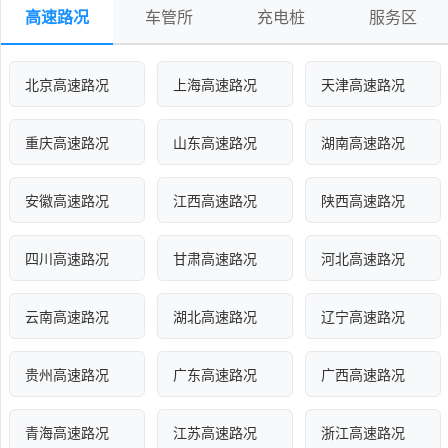
高速路况
车管所
充电桩
服务区
北京高速路况
上海高速路况
天津高速路况
重庆高速路况
山东高速路况
湖南高速路况
安徽高速路况
江西高速路况
陕西高速路况
四川高速路况
甘肃高速路况
河北高速路况
云南高速路况
湖北高速路况
辽宁高速路况
贵州高速路况
广东高速路况
广西高速路况
青海高速路况
江苏高速路况
浙江高速路况