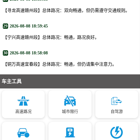
【寻龙高速赣州段】总体路况：双向畅通，但仍需遵守交通规则。
29
2026-08-08 18:59:45
【宁兴高速赣州段】总体路况：畅通，路况良好。
30
2026-08-08 18:58:08
【铜万高速宜春段】总体路况：畅通，但仍请集中注意力。
车主工具
高速路况
城市限行
自驾游