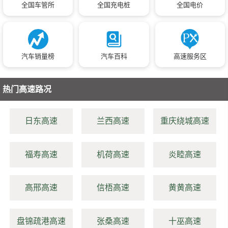
全国车管所
全国充电桩
全国电价
汽车销量榜
汽车百科
高速服务区
热门高速路况
日东高速
兰西高速
重庆绕城高速
福寿高速
机荷高速
炎睦高速
高邢高速
信梧高速
黄黄高速
盘锦疏港高速
张桑高速
十巫高速