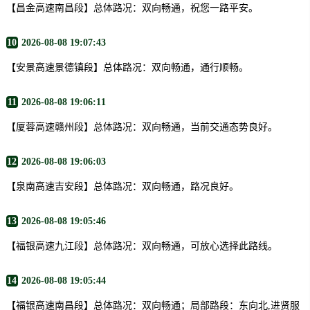
【昌金高速南昌段】总体路况：双向畅通，祝您一路平安。
10
2026-08-08 19:07:43
【安景高速景德镇段】总体路况：双向畅通，通行顺畅。
11
2026-08-08 19:06:11
【厦蓉高速赣州段】总体路况：双向畅通，当前交通态势良好。
12
2026-08-08 19:06:03
【泉南高速吉安段】总体路况：双向畅通，路况良好。
13
2026-08-08 19:05:46
【福银高速九江段】总体路况：双向畅通，可放心选择此路线。
14
2026-08-08 19:05:44
【福银高速南昌段】总体路况：双向畅通；局部路段：东向北,进贤服