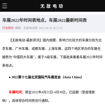
无敌电动
主页
车展2022年时间表地点，车展2022最新时间表
电动百科
行业快讯
编辑：无敌电动网 2022-04-26 19:37:02
电车资讯
【无敌电动-最新资讯】国内规模、影响力比较大的车展分别为北
电车手册
京车展、广州车展、成都车展、上海车展，这四个地区举办的车展也
选车推荐
被称为“中国四大车展”，属于A级车展，下面就来看看车展2022年时间
充电站
表地点。
用车百科
● 2022第十七届北京国际汽车展览会（Auto China）
销量榜
车展时间：
原定2022年4月21日-4月30日，已延期（受疫情影
经销商
响），具体举办时间将另行通知。