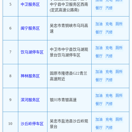
加油
充电
厕所
5
中卫服务区
中宁县中卫服务区西南
餐厅
汽修
(定武高速公路南)
加油
充电
厕所
吴忠市青铜峡市乌玛高
6
闽宁服务区
速
餐厅
汽修
加油
充电
厕所
中卫市中宁县饮马湖观
7
饮马湖停车区
景台饮马湖停车区
餐厅
汽修
加油
充电
厕所
固原市隆德县G22青兰
8
神林服务区
高速附近
餐厅
汽修
加油
充电
厕所
9
滨河服务区
银川市青银高速
餐厅
汽修
加油
充电
厕所
吴忠市盐池县沙丘岭观
10
沙丘岭停车区
景台
餐厅
汽修