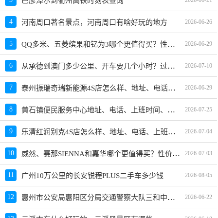
巴彦淖尔到衢州高铁时刻表查询
4
河南周口著名景点，河南周口有啥好玩的地方
2026-06-26
QQ多米、五菱缤果和钇为3哪个更值得买？性价比、配置对比
5
2026-06-29
从承德到澳门多少公里、开车要几个小时？过路费、油费等
6
2026-07-10
泰州振瑞奇瑞新能源4S店怎么样、地址、电话、上班时间查询
7
2026-06-29
黄石镇便民服务中心地址、电话、上班时间、能处理违章吗
8
2026-07-25
乐清红润别克4S店怎么样、地址、电话、上班时间查询
9
2026-07-04
威然、赛那SIENNA和嘉华哪个更值得买？性价比、配置对比
10
2026-07-03
11
广州10万公里的长安锐程PLUS二手车多少钱
2026-08-05
惠州市公安局惠阳区分局交通警察大队三和中队地址、电话、上班时间、能处理违章吗
12
2026-06-22