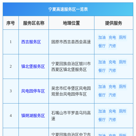
宁夏高速服务区一览表
序号
服务区名称
地理位置
提供服务
加油
充电
厕所
1
西吉服务区
固原市西吉县西会高速
餐厅
汽修
加油
充电
厕所
宁夏回族自治区银川市
2
镇北堡服务区
西夏区镇北堡服务区
餐厅
汽修
加油
充电
厕所
吴忠市红寺堡区风电园
3
风电园停车区
观景台风电园停车区
餐厅
汽修
加油
充电
厕所
石嘴山市平罗县乌玛高
4
镇朔湖服务区
速
餐厅
汽修
宁夏回族自治区中卫市