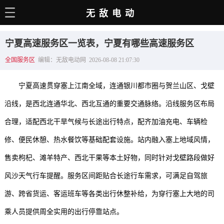
无敌电动
主页
宁夏高速服务区一览表，宁夏有哪些高速服务区
电动百科
全国服务区
编辑：无敌电动网 2026-08-08 21:07:30
电车资讯
宁夏高速贯穿塞上江南全域，连通银川都市圈与贺兰山区、戈壁
电车手册
沿线，是西北连通华北、西北互通的重要交通脉络。沿线服务区布局
选车推荐
合理，适配西北干旱气候与长途出行特点，配齐加油充电、车辆检
充电站
修、便民休憩、热水餐饮等基础配套设施。站内融入塞上地域风情，
用车百科
售卖枸杞、滩羊特产、西北干果等本土好物，同时针对戈壁路段做好
风沙天气行车提醒。服务区间距贴合长途行车需求，可满足自驾旅
销量榜
游、跨省货运、客运班车等各类出行休整补给，为穿行塞上大地的司
经销商
乘人员提供周全实用的出行停靠站点。