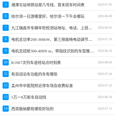
5
湘潭北站地铁站是几号线、首末班车时间表
2026-07-03
6
哈尔滨一日游哪里好，哈尔滨一下午去哪玩
2026-06-08
九江瑞昌市车辆年检检测站地址、电话、上班时间
7
2026-08-05
电机总功率200-300kW、第三排座椅电动调节，有什么车推荐？
8
2026-07-20
电机总扭矩300-400N·m，带指纹识别的车型推荐，哪款车好及价格
9
2026-06-10
10
K1067次列车途经站点时刻表
2026-08-04
11
有自动泊车功能的车有哪些
2026-07-04
12
孟州市中医院附近停车场及收费标准
2026-07-10
13
5万一8万新车自动挡
2026-06-30
14
西双版纳都有哪些好玩的
2026-07-13