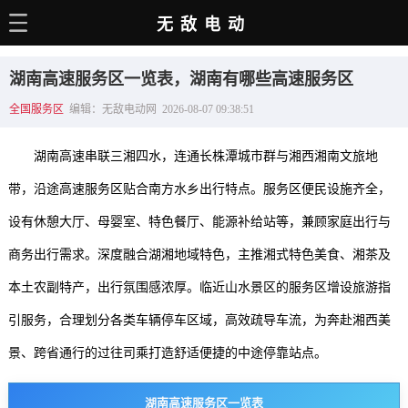
无敌电动
主页
湖南高速服务区一览表，湖南有哪些高速服务区
电动百科
全国服务区
编辑：无敌电动网 2026-08-07 09:38:51
电车资讯
湖南高速串联三湘四水，连通长株潭城市群与湘西湘南文旅地
电车手册
带，沿途高速服务区贴合南方水乡出行特点。服务区便民设施齐全，
选车推荐
设有休憩大厅、母婴室、特色餐厅、能源补给站等，兼顾家庭出行与
充电站
商务出行需求。深度融合湖湘地域特色，主推湘式特色美食、湘茶及
用车百科
本土农副特产，出行氛围感浓厚。临近山水景区的服务区增设旅游指
引服务，合理划分各类车辆停车区域，高效疏导车流，为奔赴湘西美
销量榜
景、跨省通行的过往司乘打造舒适便捷的中途停靠站点。
经销商
湖南高速服务区一览表