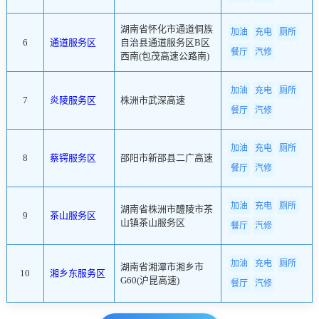
湖南省怀化市通道侗族
加油
充电
厕所
6
通道服务区
自治县通道服务区B区
餐厅
汽修
西南(包茂高速公路南)
加油
充电
厕所
7
炎陵服务区
株洲市武深高速
餐厅
汽修
加油
充电
厕所
8
蔡锷服务区
邵阳市新邵县二广高速
餐厅
汽修
加油
充电
厕所
湖南省株洲市醴陵市茶
9
茶山服务区
山镇茶山服务区
餐厅
汽修
加油
充电
厕所
湖南省湘潭市湘乡市
10
湘乡东服务区
G60(沪昆高速)
餐厅
汽修