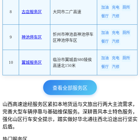
加油
充电
厕所
8
古店服务区
大同市二广高速
餐厅
汽修
加油
充电
厕所
忻州市神池县神池停车
9
神池停车区
区神池停车区
餐厅
汽修
加油
充电
厕所
临汾市翼城县S80陵侯
10
翼城服务区
高速北150米
餐厅
汽修
查看全部服务区
山西高速途经服务区紧扣本地货运与文旅出行两大主流需求，
完善大型车辆停靠与基础维保服务。深耕晋风本土特色服务，
强化山区行车安全提示，踏实做好华北通往西北沿途出行坚实
后盾。
热门服务区