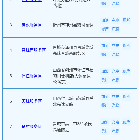
餐厅
汽修
路北)
加油
充电
厕所
3
神池服务区
忻州市神池县繁河高速
餐厅
汽修
加油
充电
厕所
晋城市泽州县晋城绕城
4
晋城西服务区
高速晋城西服务区
餐厅
汽修
山西省朔州市怀仁市福
加油
充电
厕所
5
怀仁服务区
的门便利店(大运高速
餐厅
汽修
公路东)
加油
充电
厕所
山西省运城市芮城县呼
6
芮城服务区
北高速公路
餐厅
汽修
加油
充电
厕所
晋城市高平市S80陵侯
7
马村服务区
高速附近
餐厅
汽修