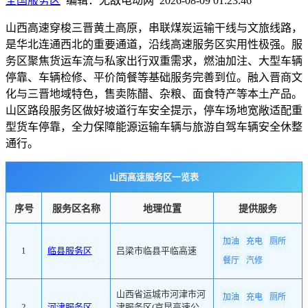
全国服务区
编辑：无敌电动网 2026-08-09 01:23:46
山西高速穿梭三晋黄土高原，串联煤炭运输干线与文旅线路，
是华北连通西北的重要通道，沿线高速服务区实用性极强。服
务区聚焦货运车流与私家出行双重需求，燃油加注、大型车辆
停靠、车辆检修、平价简餐等基础服务完善到位。融入晋商文
化与三晋地域特色，售卖陈醋、杂粮、面食特产等本土产品。
山区路段服务区做好坡道行车安全提示，停车场地宽敞适配重
型货车停靠，全力保障能源运输车辆与旅游自驾车辆安全休整
通行。
山西高速服务区一览表
序号
服务区名称
地理位置
提供服务
加油
充电
厕所
1
临县服务区
吕梁市临县平临高速
餐厅
汽修
山西省运城市河津市河
加油
充电
厕所
2
河津服务区
津服务区(京昆高速公