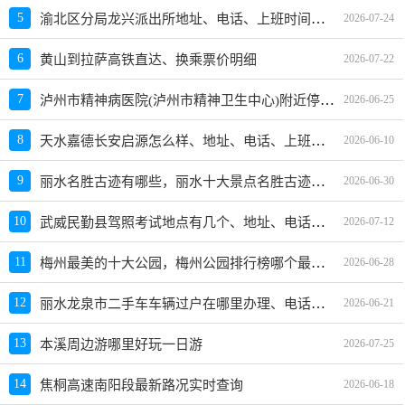
渝北区分局龙兴派出所地址、电话、上班时间、能处理违章吗
5
2026-07-24
6
黄山到拉萨高铁直达、换乘票价明细
2026-07-22
泸州市精神病医院(泸州市精神卫生中心)附近停车场及收费标准
7
2026-06-25
天水嘉德长安启源怎么样、地址、电话、上班时间查询
8
2026-06-10
丽水名胜古迹有哪些，丽水十大景点名胜古迹推荐
9
2026-06-30
武威民勤县驾照考试地点有几个、地址、电话、工作时间
10
2026-07-12
梅州最美的十大公园，梅州公园排行榜哪个最好玩
11
2026-06-28
丽水龙泉市二手车车辆过户在哪里办理、电话、上班时间
12
2026-06-21
13
本溪周边游哪里好玩一日游
2026-07-25
14
焦桐高速南阳段最新路况实时查询
2026-06-18