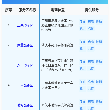
序号
服务区名称
地理位置
提供服务
广州市增城区正果正桥
加油
充电
厕所
1
正果停车区
路正果镇幼儿园东北侧
餐厅
汽修
约70米
加油
充电
厕所
2
罗董服务区
肇庆市封开县怀阳高速
餐厅
汽修
广东省清远市连山壮族
加油
充电
厕所
3
永丰停车区
瑶族自治县永丰停车区
餐厅
汽修
(二广高速公路东50米)
加油
充电
厕所
广州市增城区正果停车
4
正果服务区
区正果停车区
餐厅
汽修
加油
充电
厕所
5
翁源服务区
韶关市翁源县武深高速
餐厅
汽修