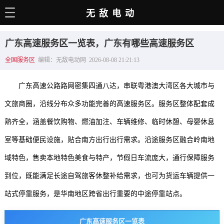
无敌电动
主页
广东高速服务区一览表，广东有哪些高速服务区
电动百科
全国服务区
编辑：无敌电动网 2026-08-08 21:21:13
电车资讯
广东高速公路路网密集四通八达，串联粤港澳大湾区各大城市与
电车手册
文旅商圈，沿线分布众多功能完善的高速服务区。服务区整体配套成
选车推荐
熟齐全，涵盖餐饮购物、燃油加注、车辆维修、临时休憩、母婴休息
充电站
室等基础便民设施，贴合南方出行出行需求。沿途服务区融合岭南地
用车百科
域特色，售卖本地特色美食与特产，节假日车流庞大，通行保障服务
到位，既能满足长途自驾旅客休整补给需求，也可为货运车辆提供一
销量榜
站式停靠服务，是华南地区跨省出行重要的中途停靠站点。
经销商
广东高速服务区一览表