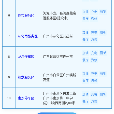
加油
充电
厕所
河源市龙川县河惠莞高
6
鹤市服务区
速服务区(建设中)
餐厅
汽修
加油
充电
厕所
7
从化南服务区
广州市从化区共星街
餐厅
汽修
加油
充电
厕所
8
龙坪停车区
广东省清远市连州市
餐厅
汽修
加油
充电
厕所
广州市白云区广州绕城
9
和龙服务区
高速
餐厅
汽修
广州市南沙区兴发二街
加油
充电
厕所
10
南沙停车区
广州市南沙第一中学
餐厅
汽修
(初中部)西南侧约80米