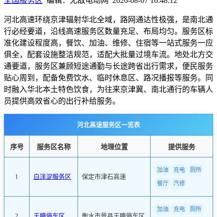
全国服务区
编辑：无敌电动网 2026-08-07 16:48:12
河北高速环绕京津辐射华北全域，路网通达性极强，是南北通
行必经要道，沿线高速服务区数量充足、布局均匀。服务区标
准化建设程度高，餐饮、加油、维修、住宿等一站式服务一应
俱全，配套设施整洁规范，适配大批量过境车流。地处北方交
通要道，服务区兼顾短途通勤与长途跨省出行需求，便民服务
贴心周到，配备免费饮水、临时休息区、路况播报等服务。同
时融入华北本土特色饮食，为往来京津冀、南北通行的车辆人
员提供高效省心的出行补给服务。
河北高速服务区一览表
序号
服务区名称
地理位置
提供服务
加油
充电
厕所
1
白洋淀服务区
保定市津石高速
餐厅
汽修
加油
充电
厕所
2
王瞳停车区
衡水市景县王瞳停车区