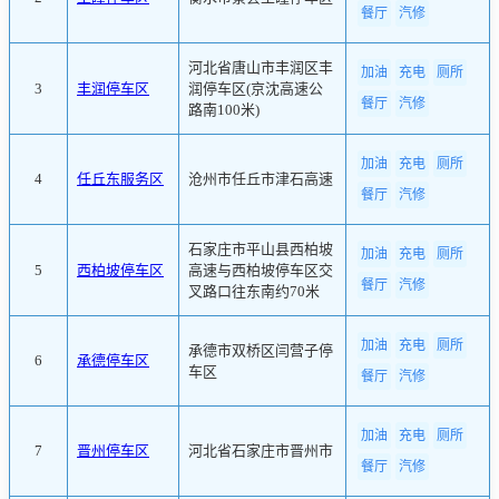
餐厅
汽修
河北省唐山市丰润区丰
加油
充电
厕所
3
丰润停车区
润停车区(京沈高速公
餐厅
汽修
路南100米)
加油
充电
厕所
4
任丘东服务区
沧州市任丘市津石高速
餐厅
汽修
石家庄市平山县西柏坡
加油
充电
厕所
5
西柏坡停车区
高速与西柏坡停车区交
餐厅
汽修
叉路口往东南约70米
加油
充电
厕所
承德市双桥区闫营子停
6
承德停车区
车区
餐厅
汽修
加油
充电
厕所
7
晋州停车区
河北省石家庄市晋州市
餐厅
汽修