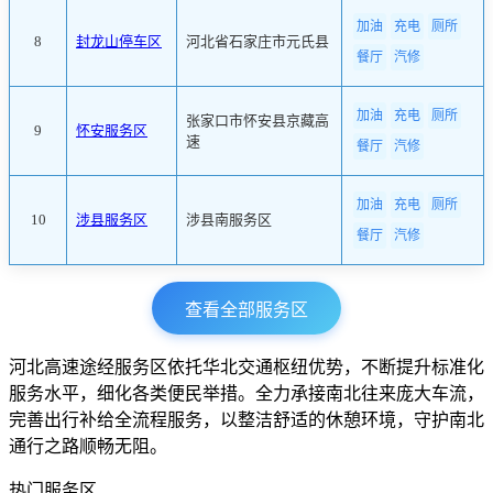
加油
充电
厕所
8
封龙山停车区
河北省石家庄市元氏县
餐厅
汽修
加油
充电
厕所
张家口市怀安县京藏高
9
怀安服务区
速
餐厅
汽修
加油
充电
厕所
10
涉县服务区
涉县南服务区
餐厅
汽修
查看全部服务区
河北高速途经服务区依托华北交通枢纽优势，不断提升标准化
服务水平，细化各类便民举措。全力承接南北往来庞大车流，
完善出行补给全流程服务，以整洁舒适的休憩环境，守护南北
通行之路顺畅无阻。
热门服务区