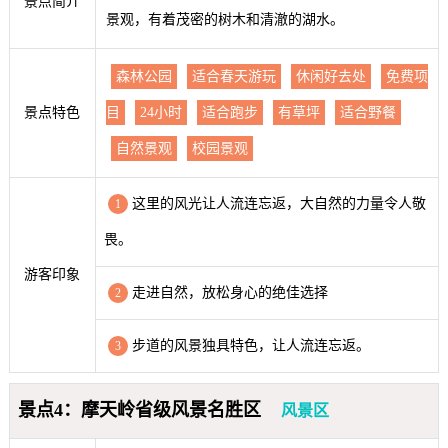
景点简介
景观，有着茂密的树木和清澈的湖水。
森林公园
适合春天游玩
休闲好去处
免费项
景点特色
目
24小时
适合跑步
有草坪
适合野餐
自然景观
校园景观
这里的风光让人流连忘返，大自然的力量令人敬
1
畏。
游客印象
走进自然，放松身心的绝佳选择
2
步道的风景独具特色，让人流连忘返。
3
景点4：摩天岭省级风景名胜区
风景区