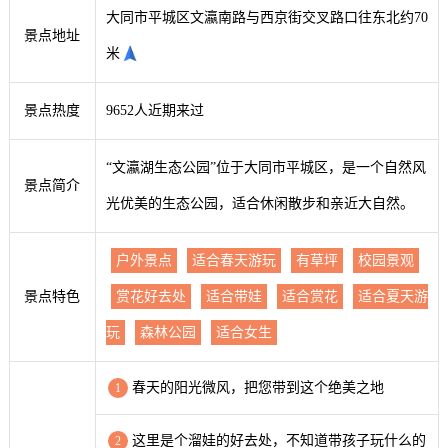
大同市平城区文瀛南路与西京街交叉路口往东北约70
景点地址
米
景点热度
9652人近期来过
“文瀛湖生态公园”位于大同市平城区，是一个自然风
景点简介
光优美的生态公园，适合休闲散步和亲近大自然。
户外景点
适合春天游玩
有草坪
校园景观
景点特色
赏花好去处
适合带娃
适合赏花
适合夏天游
玩
森林公园
适合女生
春天的阳光微风，把您带到这个绝美之地
1
这里是个溜娃的好去处，不知道带孩子玩什么的
2