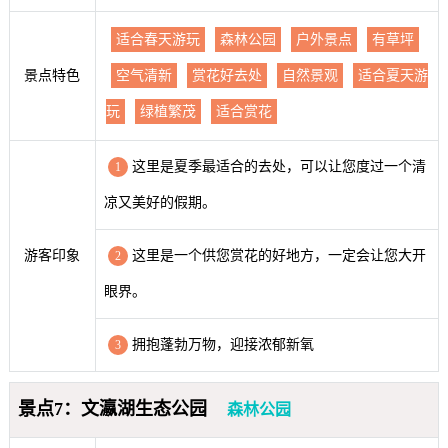
适合春天游玩
森林公园
户外景点
有草坪
景点特色
空气清新
赏花好去处
自然景观
适合夏天游
玩
绿植繁茂
适合赏花
这里是夏季最适合的去处，可以让您度过一个清
1
凉又美好的假期。
游客印象
这里是一个供您赏花的好地方，一定会让您大开
2
眼界。
拥抱蓬勃万物，迎接浓郁新氧
3
景点7：文瀛湖生态公园
森林公园