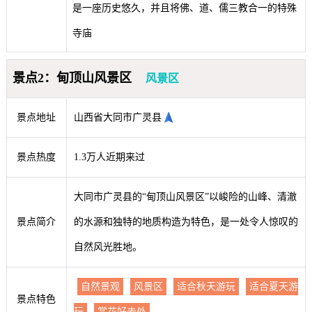
是一座历史悠久，并且将佛、道、儒三教合一的特殊
寺庙
景点2：甸顶山风景区
风景区
景点地址
山西省大同市广灵县
景点热度
1.3万人近期来过
大同市广灵县的“甸顶山风景区”以峻险的山峰、清澈
景点简介
的水源和独特的地质构造为特色，是一处令人惊叹的
自然风光胜地。
自然景观
风景区
适合秋天游玩
适合夏天游
景点特色
玩
赏花好去处