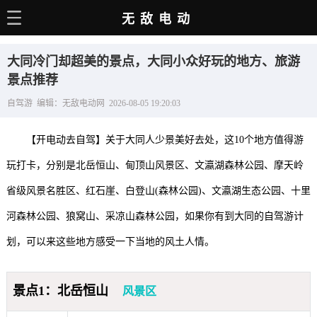
无敌电动
主页
大同冷门却超美的景点，大同小众好玩的地方、旅游
电动百科
景点推荐
自驾游 编辑：无敌电动网 2026-08-05 19:20:03
电车资讯
电车手册
【开电动去自驾】关于大同人少景美好去处，这10个地方值得游
选车推荐
玩打卡，分别是北岳恒山、甸顶山风景区、文瀛湖森林公园、摩天岭
省级风景名胜区、红石崖、白登山(森林公园)、文瀛湖生态公园、十里
充电站
河森林公园、狼窝山、采凉山森林公园，如果你有到大同的自驾游计
用车百科
划，可以来这些地方感受一下当地的风土人情。
销量榜
经销商
景点1：北岳恒山
风景区