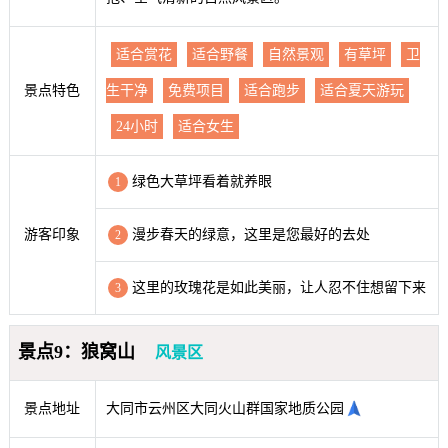
适合赏花
适合野餐
自然景观
有草坪
卫
景点特色
生干净
免费项目
适合跑步
适合夏天游玩
24小时
适合女生
绿色大草坪看着就养眼
1
游客印象
漫步春天的绿意，这里是您最好的去处
2
这里的玫瑰花是如此美丽，让人忍不住想留下来
3
景点9：狼窝山
风景区
景点地址
大同市云州区大同火山群国家地质公园