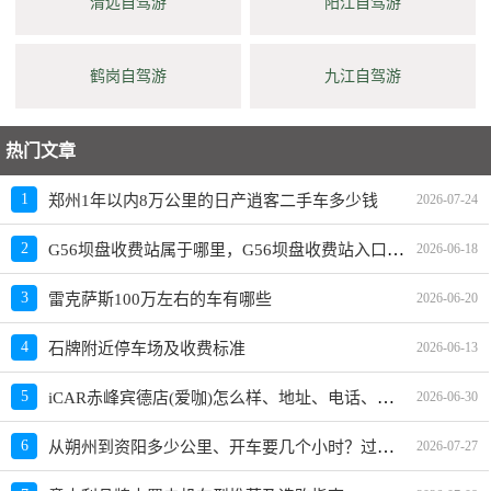
清远自驾游
阳江自驾游
鹤岗自驾游
九江自驾游
热门文章
1
郑州1年以内8万公里的日产逍客二手车多少钱
2026-07-24
G56坝盘收费站属于哪里，G56坝盘收费站入口的详细地址
2
2026-06-18
3
雷克萨斯100万左右的车有哪些
2026-06-20
4
石牌附近停车场及收费标准
2026-06-13
iCAR赤峰宾德店(爱咖)怎么样、地址、电话、上班时间查询
5
2026-06-30
从朔州到资阳多少公里、开车要几个小时？过路费、油费等
6
2026-07-27