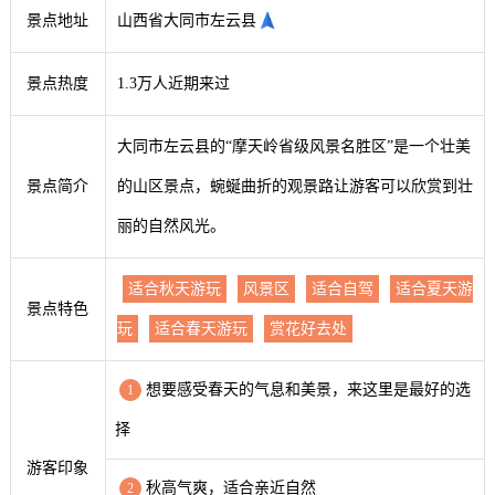
景点地址
山西省大同市左云县
景点热度
1.3万人近期来过
大同市左云县的“摩天岭省级风景名胜区”是一个壮美
景点简介
的山区景点，蜿蜒曲折的观景路让游客可以欣赏到壮
丽的自然风光。
适合秋天游玩
风景区
适合自驾
适合夏天游
景点特色
玩
适合春天游玩
赏花好去处
想要感受春天的气息和美景，来这里是最好的选
1
择
游客印象
秋高气爽，适合亲近自然
2