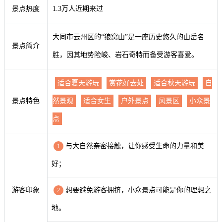
景点热度
1.3万人近期来过
大同市云州区的“狼窝山”是一座历史悠久的山岳名
景点简介
胜，因其地势险峻、岩石奇特而备受游客喜爱。
适合夏天游玩
赏花好去处
适合秋天游玩
自
景点特色
然景观
适合女生
户外景点
风景区
小众景
点
与大自然亲密接触，让你感受生命的力量和美
1
好；
游客印象
想要避免游客拥挤，小众景点可能是你的理想之
2
地。