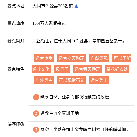
景点地址
大同市浑源县203省道
景点热度
15.4万人近期来过
景点简介
北岳恒山，位于大同市浑源县，是中国五岳之一。
适合徒步
适合夏天游玩
自然景观
可以了解
景点特色
道教文化
风景区
适合春天游玩
赏花好去处
户外景点
可以观赏石刻
适合登山
纵享自然，让身心都获得绝美的放松
1
道教主流全真派圣地
2
游客印象
悬空寺坐落在恒山金龙峡西侧翠屏峰的峭壁间，
3