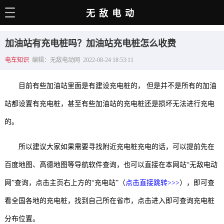
无敌电动
主页
加油站有充电桩吗？加油站充电桩怎么收费
电动百科
电车知识
编辑：无敌电动网 2022-08-24 18:53:11
电车资讯
目前有些加油站里面是有建设充电桩的， 但是并不是所有的加油
电车手册
站都设置有充电桩，甚至有些加油站的充电桩还是损坏无法进行充电
选车推荐
的。
充电站
所以建议大家如果需要寻找附近充电桩充电的话，可以提前先在
用车百科
百度地图、高德地图等导航软件查询，也可以直接在本网站“无敌电动
销量榜
网”查询，点击主页右上方的“充电站”（
点击直接跳转>>>
），即可查
经销商
看全国各地的充电桩，找到自己所在省市，点击进入即可查询充电桩
分布位置。