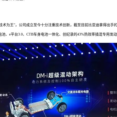
“技术为王”，公司成立至今十分注重技术创新，截至目前比亚迪拿得出手
片电池、e平台3.0、CTB车身电池一体化、创纪录的43%热效率插混专用