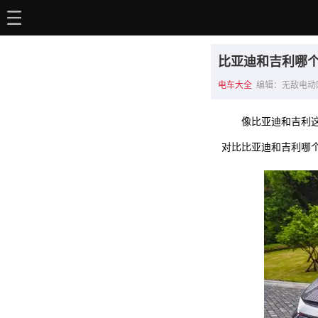
主页
比亚迪和吉利哪
电动百科
电车大全
编辑：无敌电动网 202
电车资讯
像比亚迪和吉利
电车手册
对比比亚迪和吉利哪
选车推荐
充电站
用车百科
销量榜
经销商