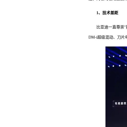
1、技术差距
比亚迪一直尊崇
DM-i超级混动、刀