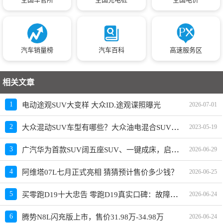
汽车销量榜
汽车百科
高速服务区
相关文章
1
电动途观SUV大变样 大众ID.途观谍照曝光
2026-07-01
大众混动SUV车型有哪些？大众油电混合SUV报价
2
2023-05-19
广汽华为首款SUV阔五座SUV、一键成床，启境GX7什么时候上市？
3
2026-06-29
4
阿维塔07L七月正式亮相 猜猜预计售价多少钱？
2026-06-25
买零跑D19十大忠告 零跑D19真实口碑：故障率很高吗？车主反馈好吗？
5
2026-06-24
6
腾势N8L闪充版上市，售价31.98万-34.98万
2026-06-24