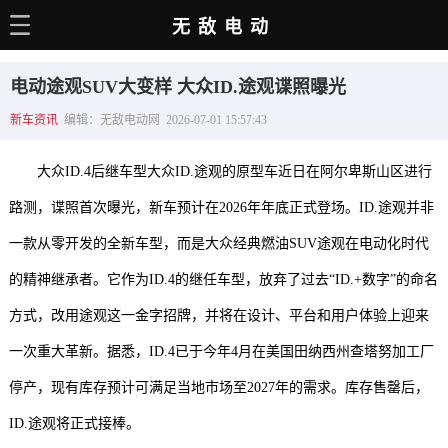
无敌电动
主页
电动途观SUV大变样 大众ID.途观谍照曝光
电动百科
新车资讯
编辑：无敌电动网 2026-07-01 15:57:43
电车资讯
大众ID.4后继车型大众ID.途观的原型车近日在阿尔卑斯山区进行
电车手册
路测，谍照首次曝光，新车预计在2026年年底正式登场。ID.途观并非
选车推荐
一款从零开发的全新车型，而是大众经典燃油SUV途观在电动化时代
充电站
的精神继承者。它作为ID.4的继任车型，放弃了过去“ID.+数字”的命名
用车百科
方式，改用途观这一金字招牌，并将在设计、平台和用户体验上迎来
一次重大革新。据悉，
ID.4已于今年4月在美国田纳西州查塔努加工厂
销量榜
停产，现有库存预计可满足当地市场至2027年的需求。库存售罄后，
经销商
ID.途观将正式接棒。