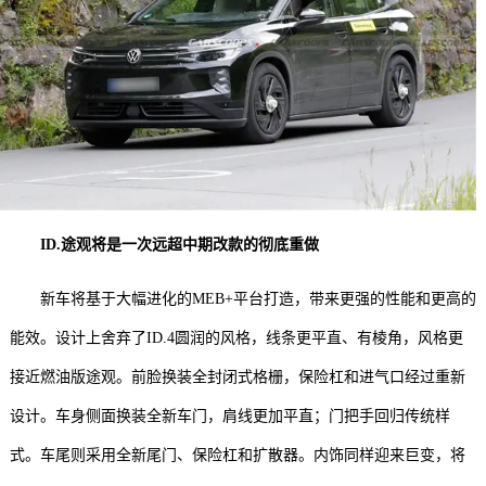
ID.途观将是一次远超中期改款的彻底重做
新车将基于大幅进化的MEB+平台打造，带来更强的性能和更高的
能效。设计上舍弃了ID.4圆润的风格，线条更平直、有棱角，风格更
接近燃油版途观。前脸换装全封闭式格栅，保险杠和进气口经过重新
设计。车身侧面换装全新车门，肩线更加平直；门把手回归传统样
式。车尾则采用全新尾门、保险杠和扩散器。内饰同样迎来巨变，将