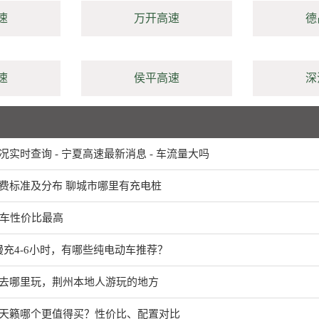
速
万开高速
德
速
侯平高速
深
实时查询 - 宁夏高速最新消息 - 车流量大吗
费标准及分布 聊城市哪里有充电桩
么车性价比最高
，慢充4-6小时，有哪些纯电动车推荐？
去哪里玩，荆州本地人游玩的地方
天籁哪个更值得买？性价比、配置对比