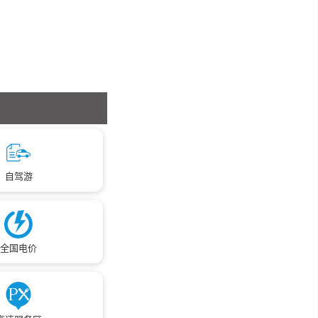
自驾游
全国电价