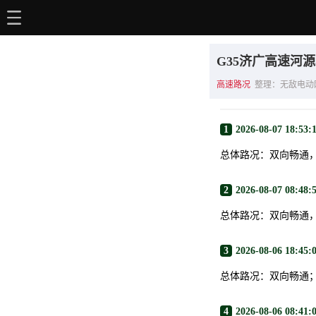
主页
G35济广高速河
电动百科
高速路况
整理：无敌电动网 | 时
电车资讯
1
2026-08-07 18:53:
电车手册
总体路况：双向畅通
选车推荐
2
2026-08-07 08:48:
充电站
总体路况：双向畅通
用车百科
销量榜
3
2026-08-06 18:45:
总体路况：双向畅通；局
经销商
4
2026-08-06 08:41: