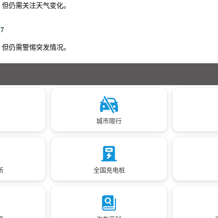
，但仍需关注天气变化。
17
，但仍需警惕突发情况。
城市限行
所
全国充电桩