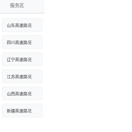
服务区
山东高速路况
四川高速路况
辽宁高速路况
江苏高速路况
山西高速路况
新疆高速路况