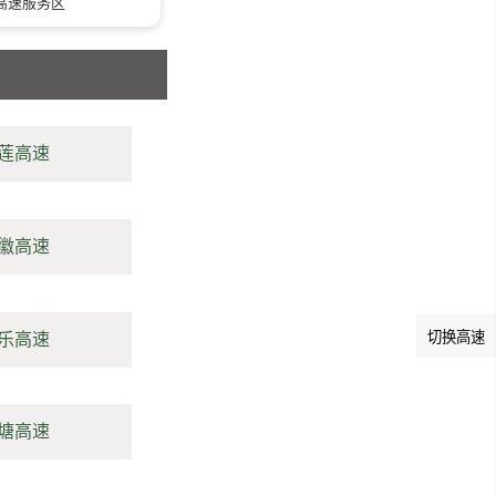
高速服务区
莲高速
徽高速
切换高速
乐高速
塘高速