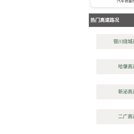
汽车销量
热门高速路况
银川绕城
哈肇高
新泌高
二广高