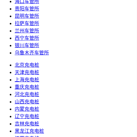
海口车管所
贵阳车管所
昆明车管所
拉萨车管所
兰州车管所
西宁车管所
银川车管所
乌鲁木齐车管所
北京充电桩
天津充电桩
上海充电桩
重庆充电桩
河北充电桩
山西充电桩
内蒙充电桩
辽宁充电桩
吉林充电桩
黑龙江充电桩