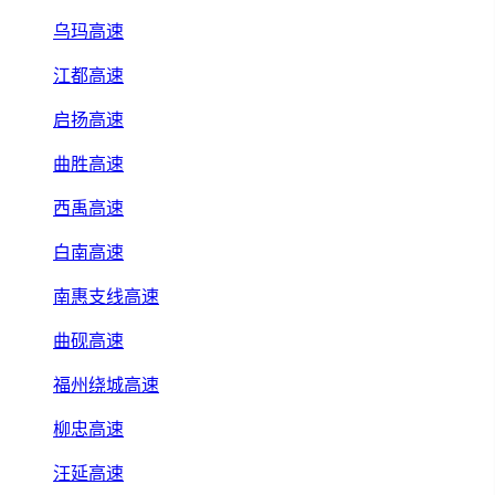
乌玛高速
江都高速
启扬高速
曲胜高速
西禹高速
白南高速
南惠支线高速
曲砚高速
福州绕城高速
柳忠高速
汪延高速