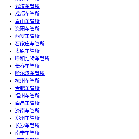
武汉车管所
成都车管所
眉山车管所
资阳车管所
西安车管所
石家庄车管所
太原车管所
呼和浩特车管所
长春车管所
哈尔滨车管所
杭州车管所
合肥车管所
福州车管所
南昌车管所
济南车管所
郑州车管所
长沙车管所
南宁车管所