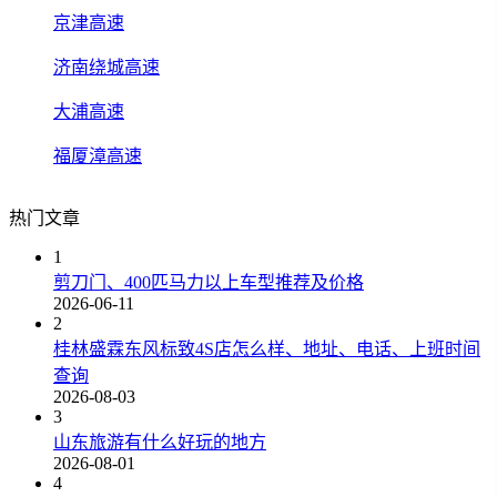
京津高速
济南绕城高速
大浦高速
福厦漳高速
热门文章
1
剪刀门、400匹马力以上车型推荐及价格
2026-06-11
2
桂林盛霖东风标致4S店怎么样、地址、电话、上班时间
查询
2026-08-03
3
山东旅游有什么好玩的地方
2026-08-01
4