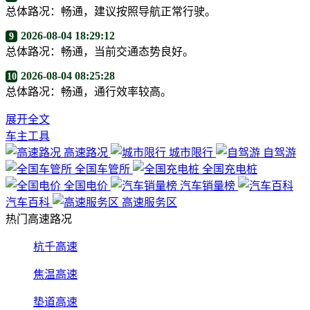
总体路况：畅通，建议按照导航正常行驶。
2026-08-04 18:29:12
9
总体路况：畅通，当前交通态势良好。
2026-08-04 08:25:28
10
总体路况：畅通，通行效率较高。
展开全文
车主工具
高速路况
城市限行
自驾游
全国车管所
全国充电桩
全国电价
汽车销量榜
汽车百科
高速服务区
热门高速路况
杭千高速
焦温高速
垫道高速