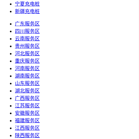
宁夏充电桩
新疆充电桩
广东服务区
四川服务区
云南服务区
贵州服务区
河北服务区
重庆服务区
河南服务区
湖南服务区
山东服务区
湖北服务区
广西服务区
江苏服务区
安徽服务区
福建服务区
江西服务区
陕西服务区