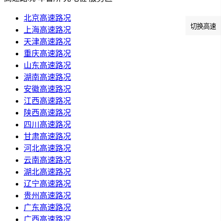
北京高速路况
切换高速
上海高速路况
天津高速路况
重庆高速路况
山东高速路况
湖南高速路况
安徽高速路况
江西高速路况
陕西高速路况
四川高速路况
甘肃高速路况
河北高速路况
云南高速路况
湖北高速路况
辽宁高速路况
贵州高速路况
广东高速路况
广西高速路况