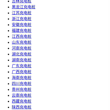
吉林充电桩
黑龙江充电桩
江苏充电桩
浙江充电桩
安徽充电桩
福建充电桩
江西充电桩
山东充电桩
河南充电桩
湖北充电桩
湖南充电桩
广东充电桩
广西充电桩
海南充电桩
四川充电桩
贵州充电桩
云南充电桩
西藏充电桩
陕西充电桩