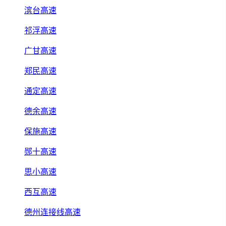
滨台高速
祁浮高速
广甘高速
郑民高速
通定高速
德余高速
保施高速
郧十高速
思小高速
西互高速
德州连接线高速