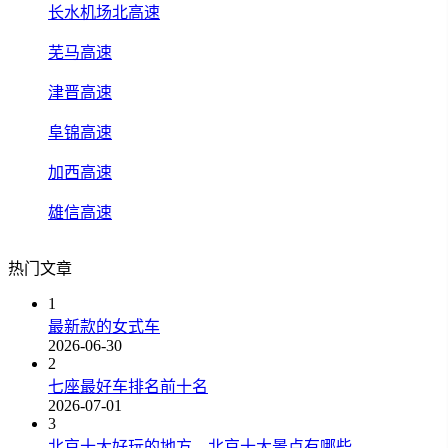
长水机场北高速
芜马高速
津晋高速
阜锦高速
加西高速
雄信高速
热门文章
1
最新款的女式车
2026-06-30
2
七座最好车排名前十名
2026-07-01
3
北京十大好玩的地方，北京十大景点有哪些