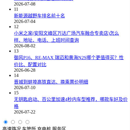
2026-07-08
11
新能源越野车排名前十名
2026-07-04
12
小米之家(安阳文峰区万达广场汽车融合专卖店)怎么
样、地址、电话、上班时间查询
2026-08-02
13
御风P16、RE-MAX 瑞迈和黄海N2S哪个更值得买？性
价比、配置对比
2026-06-28
14
晋城到蚌埠高铁直达、换乘票价明细
2026-07-10
15
无钥匙启动、百公里加速4秒内车型推荐，哪款车好及价
格
2026-07-22
高速路况
车管所
充电桩
服务区