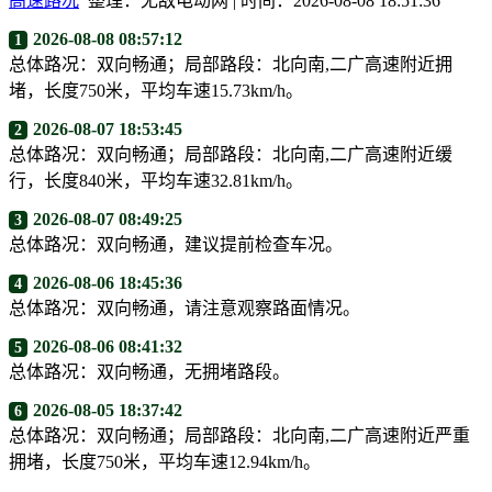
高速路况
整理：无敌电动网 | 时间：2026-08-08 18:51:36
2026-08-08 08:57:12
1
总体路况：双向畅通；局部路段：北向南,二广高速附近拥
堵，长度750米，平均车速15.73km/h。
2026-08-07 18:53:45
2
总体路况：双向畅通；局部路段：北向南,二广高速附近缓
行，长度840米，平均车速32.81km/h。
2026-08-07 08:49:25
3
总体路况：双向畅通，建议提前检查车况。
2026-08-06 18:45:36
4
总体路况：双向畅通，请注意观察路面情况。
2026-08-06 08:41:32
5
总体路况：双向畅通，无拥堵路段。
2026-08-05 18:37:42
6
总体路况：双向畅通；局部路段：北向南,二广高速附近严重
拥堵，长度750米，平均车速12.94km/h。