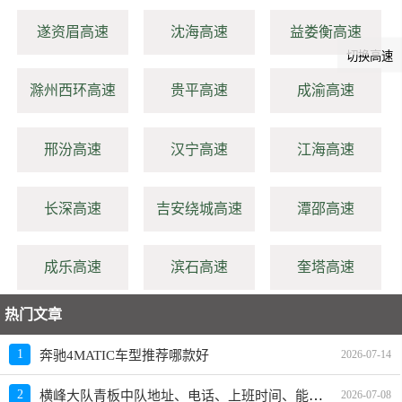
遂资眉高速
沈海高速
益娄衡高速
切换高速
滁州西环高速
贵平高速
成渝高速
邢汾高速
汉宁高速
江海高速
长深高速
吉安绕城高速
潭邵高速
成乐高速
滨石高速
奎塔高速
热门文章
1
奔驰4MATIC车型推荐哪款好
2026-07-14
横峰大队青板中队地址、电话、上班时间、能处理违章吗
2
2026-07-08