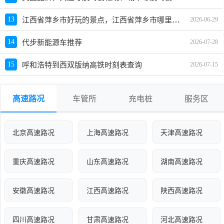
江西省萍乡市好玩的景点，江西省萍乡市哪里好玩
13
2026-06-29
14
代步新能源车推荐
2026-07-28
15
呼和浩特到西双版纳高铁时刻表查询
2026-07-15
高速路况
车管所
充电桩
服务区
北京高速路况
上海高速路况
天津高速路况
重庆高速路况
山东高速路况
湖南高速路况
安徽高速路况
江西高速路况
陕西高速路况
四川高速路况
甘肃高速路况
河北高速路况