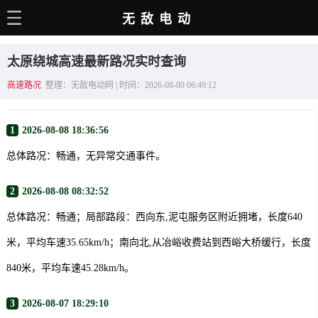
无敌电动
主页
太原绕城高速最新路况实时查询
电动百科
高速路况
整理：无敌电动网 | 时间：2026-08-09 06:49:12
电车资讯
1
2026-08-08 18:36:56
电车手册
总体路况：畅通，无异常交通事件。
选车推荐
2
2026-08-08 08:32:52
充电站
总体路况：畅通；局部路段：西向东,泥屯服务区附近拥堵，长度640
用车百科
米，平均车速35.65km/h；南向北,从冶峪收费站到西峪大桥缓行，长度
销量榜
840米，平均车速45.28km/h。
经销商
3
2026-08-07 18:29:10