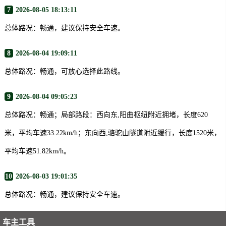
7
2026-08-05 18:13:11
总体路况：畅通，建议保持安全车速。
8
2026-08-04 19:09:11
总体路况：畅通，可放心选择此路线。
9
2026-08-04 09:05:23
总体路况：畅通；局部路段：西向东,阳曲枢纽附近拥堵，长度620
米，平均车速33.22km/h；东向西,骆驼山隧道附近缓行，长度1520米，
平均车速51.82km/h。
10
2026-08-03 19:01:35
总体路况：畅通，建议保持安全车速。
车主工具