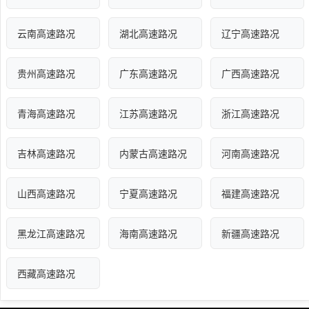
云南高速路况
湖北高速路况
辽宁高速路况
贵州高速路况
广东高速路况
广西高速路况
青海高速路况
江苏高速路况
浙江高速路况
吉林高速路况
内蒙古高速路况
河南高速路况
山西高速路况
宁夏高速路况
福建高速路况
黑龙江高速路况
海南高速路况
新疆高速路况
西藏高速路况