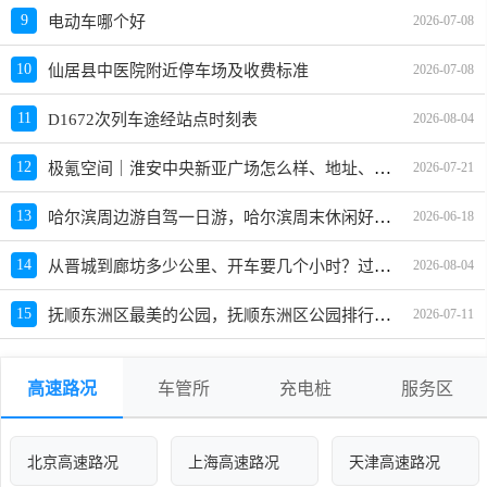
9
电动车哪个好
2026-07-08
10
仙居县中医院附近停车场及收费标准
2026-07-08
11
D1672次列车途经站点时刻表
2026-08-04
极氪空间｜淮安中央新亚广场怎么样、地址、电话、上班时间查询
12
2026-07-21
哈尔滨周边游自驾一日游，哈尔滨周末休闲好去处
13
2026-06-18
从晋城到廊坊多少公里、开车要几个小时？过路费、油费等
14
2026-08-04
抚顺东洲区最美的公园，抚顺东洲区公园排行榜哪个最好玩
15
2026-07-11
高速路况
车管所
充电桩
服务区
北京高速路况
上海高速路况
天津高速路况