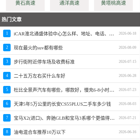
黄石高速
通洋高速
黄塔桃高速
热门文章
iCAR淮北通盛体验中心怎么样、地址、电话、上班时间查询
1
2026-06-18
2
现在最火的suv都有哪些
2026-08-09
3
步行街附近停车场及收费标准
2026-07-15
4
二十五万左右买什么车好
2026-06-28
杜比全景声汽车有哪些，哪款好，慢充6-8小时车型推荐与价格
5
2026-07-23
6
天津5年5万公里的长安CS55PLUS二手车多少钱
2026-08-03
宝马X2(进口)、奔驰GLB和宝马3系哪个更值得买？性价比、配置对比
7
2026-07-21
8
油电混合车推荐10万以下
2026-06-16