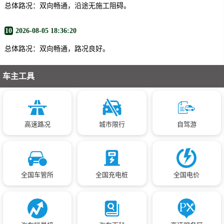
总体路况：双向畅通，沿途无施工阻碍。
10
2026-08-05 18:36:20
总体路况：双向畅通，路况良好。
车主工具
高速路况
城市限行
自驾游
全国车管所
全国充电桩
全国电价