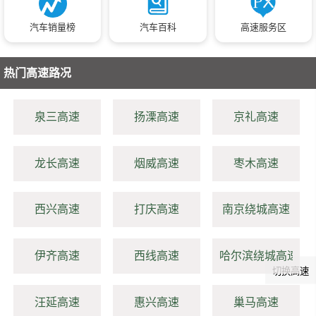
汽车销量榜
汽车百科
高速服务区
热门高速路况
泉三高速
扬溧高速
京礼高速
龙长高速
烟威高速
枣木高速
西兴高速
打庆高速
南京绕城高速
伊齐高速
西线高速
哈尔滨绕城高速
切换高速
汪延高速
惠兴高速
巢马高速