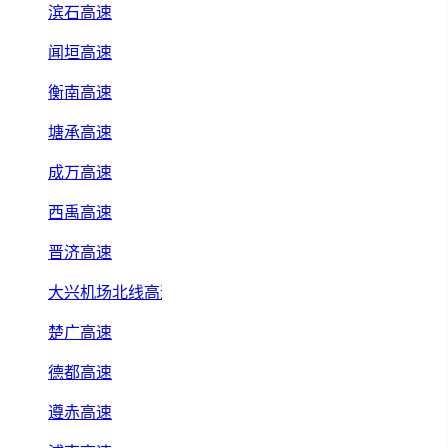
滨石高速
闻垣高速
衡南高速
塘承高速
成万高速
西禹高速
晋济高速
大兴机场北线高速
楚广高速
德都高速
遵赤高速