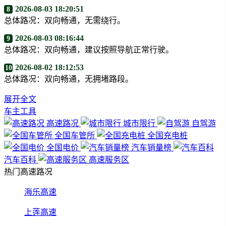
2026-08-03 18:20:51
8
总体路况：双向畅通，无需绕行。
2026-08-03 08:16:44
9
总体路况：双向畅通，建议按照导航正常行驶。
2026-08-02 18:12:53
10
总体路况：双向畅通，无拥堵路段。
展开全文
车主工具
高速路况
城市限行
自驾游
全国车管所
全国充电桩
全国电价
汽车销量榜
汽车百科
高速服务区
热门高速路况
海乐高速
上莲高速