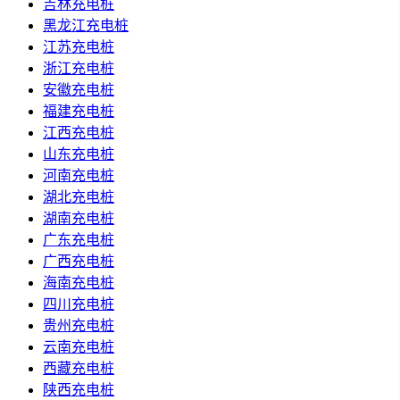
吉林充电桩
黑龙江充电桩
江苏充电桩
浙江充电桩
安徽充电桩
福建充电桩
江西充电桩
山东充电桩
河南充电桩
湖北充电桩
湖南充电桩
广东充电桩
广西充电桩
海南充电桩
四川充电桩
贵州充电桩
云南充电桩
西藏充电桩
陕西充电桩