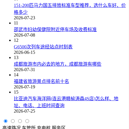
151-200匹马力国五排放标准车型推荐，选什么车好、价
格多少
2026-07-23
11
邵武市妇幼保健院附近停车场及收费标准
2026-07-08
12
G6500次列车途经站点时刻表
2026-06-15
13
成都旅游市内必去的地方，成都旅游有哪些
2026-07-31
14
福建省旅游景点排名前十名
2026-07-19
15
比亚迪汽车海洋网(连云港赣榆涛森4S店)怎么样、地
址、电话、上班时间查询
2026-07-25
高速路况
车管所
充电桩
服务区