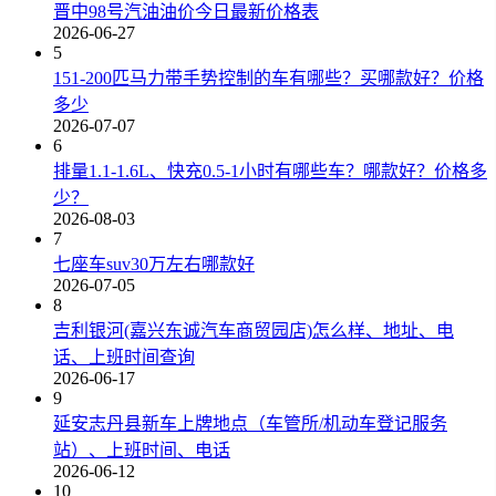
晋中98号汽油油价今日最新价格表
2026-06-27
5
151-200匹马力带手势控制的车有哪些？买哪款好？价格
多少
2026-07-07
6
排量1.1-1.6L、快充0.5-1小时有哪些车？哪款好？价格多
少？
2026-08-03
7
七座车suv30万左右哪款好
2026-07-05
8
吉利银河(嘉兴东诚汽车商贸园店)怎么样、地址、电
话、上班时间查询
2026-06-17
9
延安志丹县新车上牌地点（车管所/机动车登记服务
站）、上班时间、电话
2026-06-12
10