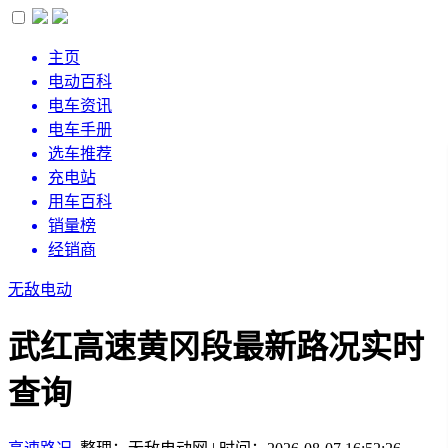
主页
电动百科
电车资讯
电车手册
选车推荐
充电站
用车百科
销量榜
经销商
无敌电动
武红高速黄冈段最新路况实时
查询