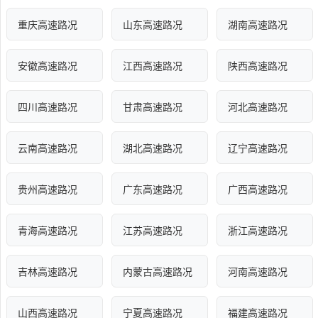
重庆高速路况
山东高速路况
湖南高速路况
安徽高速路况
江西高速路况
陕西高速路况
四川高速路况
甘肃高速路况
河北高速路况
云南高速路况
湖北高速路况
辽宁高速路况
贵州高速路况
广东高速路况
广西高速路况
青海高速路况
江苏高速路况
浙江高速路况
吉林高速路况
内蒙古高速路况
河南高速路况
山西高速路况
宁夏高速路况
福建高速路况