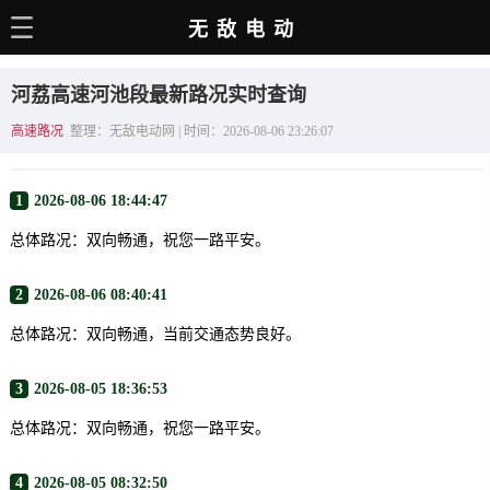
无敌电动
主页
河荔高速河池段最新路况实时查询
电动百科
高速路况
整理：无敌电动网 | 时间：2026-08-06 23:26:07
电车资讯
1
2026-08-06 18:44:47
电车手册
总体路况：双向畅通，祝您一路平安。
选车推荐
2
2026-08-06 08:40:41
充电站
总体路况：双向畅通，当前交通态势良好。
用车百科
销量榜
3
2026-08-05 18:36:53
总体路况：双向畅通，祝您一路平安。
经销商
4
2026-08-05 08:32:50