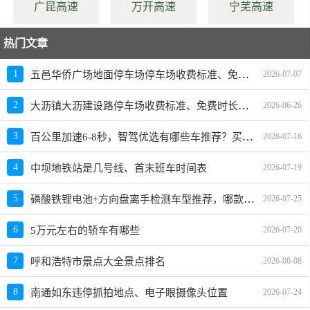
广昆高速
万开高速
宁芜高速
热门文章
五邑华侨广场地面停车场停车场收费标准、免费时长、日租月租信息
1
2026-07-07
大沥镇大沥建设路停车场收费标准、免费时长、日租月租信息
2
2026-06-26
百公里加速6-8秒，智驾优选有哪些车推荐？买哪款好？价格多少？
3
2026-07-16
4
中坝地铁站是几号线、首末班车时间表
2026-07-19
磷酸铁锂电池+方向盘离手检测车型推荐，哪款车好？价格多少？
5
2026-07-25
6
5万元左右的轿车有哪些
2026-07-20
7
呼和浩特市景点大全景点排名
2026-06-08
8
南通如东违停抓拍地点、电子眼摄像头位置
2026-07-24