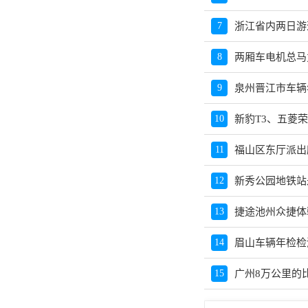
7
浙江省内两日游
8
两厢车电机总马
9
泉州晋江市车辆
10
新豹T3、五菱
11
福山区东厅派出
12
新秀公园地铁站
13
捷途池州众捷体
14
眉山车辆年检检
15
广州8万公里的比