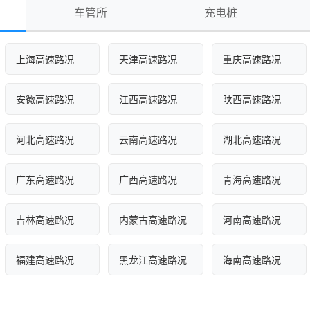
车管所
充电桩
上海高速路况
天津高速路况
重庆高速路况
安徽高速路况
江西高速路况
陕西高速路况
河北高速路况
云南高速路况
湖北高速路况
广东高速路况
广西高速路况
青海高速路况
吉林高速路况
内蒙古高速路况
河南高速路况
福建高速路况
黑龙江高速路况
海南高速路况