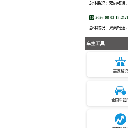
总体路况：双向畅通
10
2026-08-03 18:21:
总体路况：双向畅通
车主工具
高速路况
全国车管