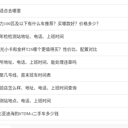
适合去哪里
力100匹及以下有什么车推荐？买哪款好？价格多少？
年检检测站地址、电话、上班时间
荣光小卡和金杯T2S哪个更值得买？性价比、配置对比
所地址、电话、上班时间、能处理违章吗
是几号线、首末班车时间表
验店怎么样、地址、电话、上班时间查询
测站地点、电话、上班时间
亚迪海豹07DM-i二手车多少钱