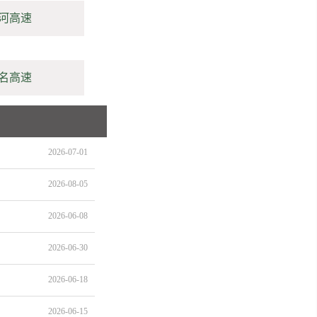
河高速
名高速
2026-07-01
2026-08-05
2026-06-08
2026-06-30
2026-06-18
2026-06-15