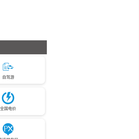
自驾游
全国电价