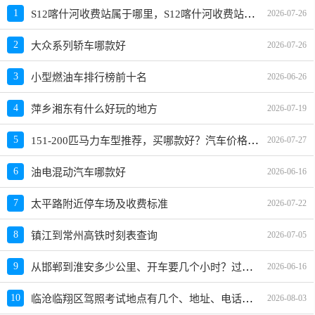
S12喀什河收费站属于哪里，S12喀什河收费站入口的详细地址
1
2026-07-26
2
大众系列轿车哪款好
2026-07-26
3
小型燃油车排行榜前十名
2026-06-26
4
萍乡湘东有什么好玩的地方
2026-07-19
151-200匹马力车型推荐，买哪款好？汽车价格与选购指南
5
2026-07-27
6
油电混动汽车哪款好
2026-06-16
7
太平路附近停车场及收费标准
2026-07-22
8
镇江到常州高铁时刻表查询
2026-07-05
从邯郸到淮安多少公里、开车要几个小时？过路费、油费等
9
2026-06-16
临沧临翔区驾照考试地点有几个、地址、电话、工作时间
10
2026-08-03