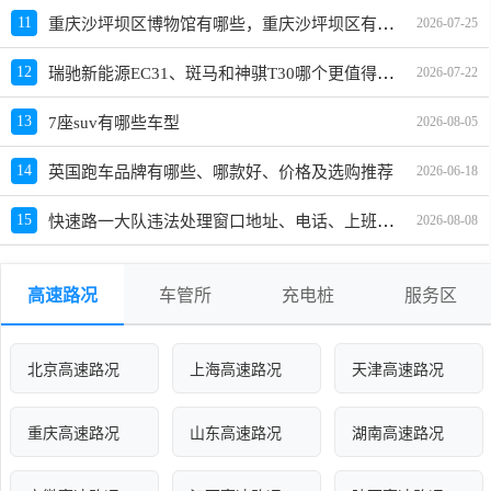
重庆沙坪坝区博物馆有哪些，重庆沙坪坝区有哪几个博物馆值得看看
11
2026-07-25
瑞驰新能源EC31、斑马和神骐T30哪个更值得买？性价比、配置对比
12
2026-07-22
13
7座suv有哪些车型
2026-08-05
14
英国跑车品牌有哪些、哪款好、价格及选购推荐
2026-06-18
快速路一大队违法处理窗口地址、电话、上班时间、能处理违章吗
15
2026-08-08
高速路况
车管所
充电桩
服务区
北京高速路况
上海高速路况
天津高速路况
重庆高速路况
山东高速路况
湖南高速路况