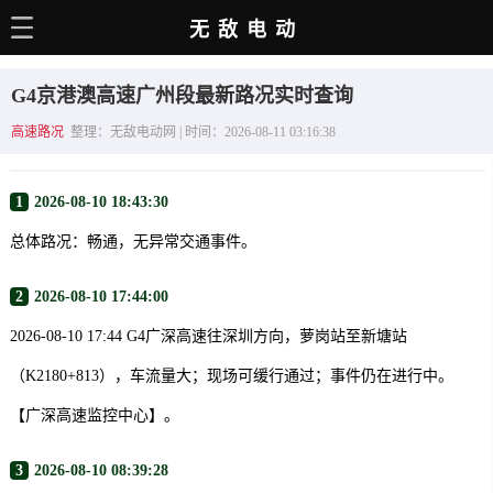
无敌电动
主页
G4京港澳高速广州段最新路况实时查询
电动百科
高速路况
整理：无敌电动网 | 时间：2026-08-11 03:16:38
电车资讯
1
2026-08-10 18:43:30
电车手册
总体路况：畅通，无异常交通事件。
选车推荐
2
2026-08-10 17:44:00
充电站
2026-08-10 17:44 G4广深高速往深圳方向，萝岗站至新塘站
用车百科
（K2180+813），车流量大；现场可缓行通过；事件仍在进行中。
销量榜
【广深高速监控中心】。
经销商
3
2026-08-10 08:39:28