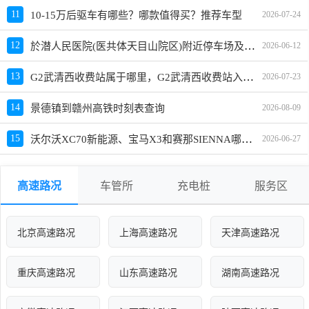
11
10-15万后驱车有哪些？哪款值得买？推荐车型
2026-07-24
於潜人民医院(医共体天目山院区)附近停车场及收费标准
12
2026-06-12
G2武清西收费站属于哪里，G2武清西收费站入口的详细地址
13
2026-07-23
14
景德镇到赣州高铁时刻表查询
2026-08-09
沃尔沃XC70新能源、宝马X3和赛那SIENNA哪个更值得买？性价比、配置对比
15
2026-06-27
高速路况
车管所
充电桩
服务区
北京高速路况
上海高速路况
天津高速路况
重庆高速路况
山东高速路况
湖南高速路况