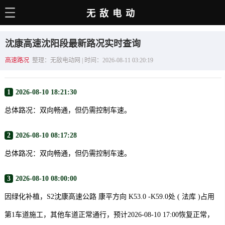
无敌电动
主页
沈康高速沈阳段最新路况实时查询
电动百科
高速路况
整理：无敌电动网 | 时间：2026-08-11 03:20:19
电车资讯
1
2026-08-10 18:21:30
电车手册
总体路况：双向畅通，但仍需控制车速。
选车推荐
2
2026-08-10 08:17:28
充电站
总体路况：双向畅通，但仍需控制车速。
用车百科
销量榜
3
2026-08-10 08:00:00
因绿化补植，S2沈康高速公路 康平方向 K53.0 -K59.0处 ( 法库 )占用
经销商
第1车道施工，其他车道正常通行，预计2026-08-10 17:00恢复正常，