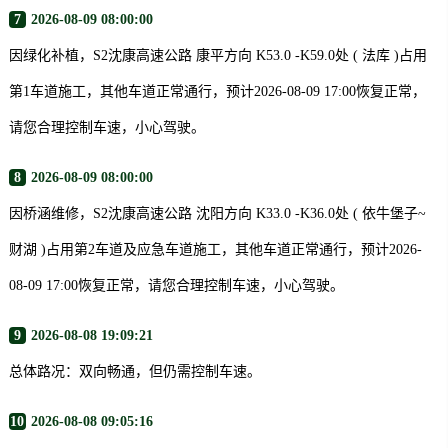
7
2026-08-09 08:00:00
因绿化补植，S2沈康高速公路 康平方向 K53.0 -K59.0处 ( 法库 )占用
第1车道施工，其他车道正常通行，预计2026-08-09 17:00恢复正常，
请您合理控制车速，小心驾驶。
8
2026-08-09 08:00:00
因桥涵维修，S2沈康高速公路 沈阳方向 K33.0 -K36.0处 ( 依牛堡子~
财湖 )占用第2车道及应急车道施工，其他车道正常通行，预计2026-
08-09 17:00恢复正常，请您合理控制车速，小心驾驶。
9
2026-08-08 19:09:21
总体路况：双向畅通，但仍需控制车速。
10
2026-08-08 09:05:16