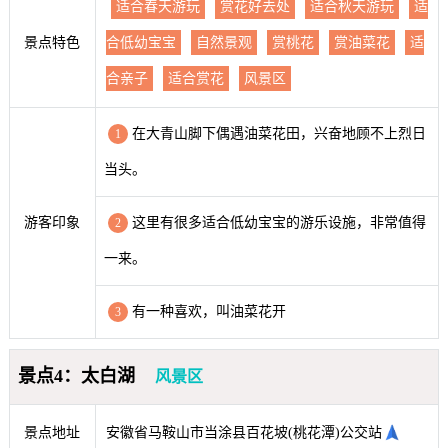
适合春天游玩
赏花好去处
适合秋天游玩
适
景点特色
合低幼宝宝
自然景观
赏桃花
赏油菜花
适
合亲子
适合赏花
风景区
在大青山脚下偶遇油菜花田，兴奋地顾不上烈日
1
当头。
游客印象
这里有很多适合低幼宝宝的游乐设施，非常值得
2
一来。
有一种喜欢，叫油菜花开
3
景点4：太白湖
风景区
景点地址
安徽省马鞍山市当涂县百花坡(桃花潭)公交站