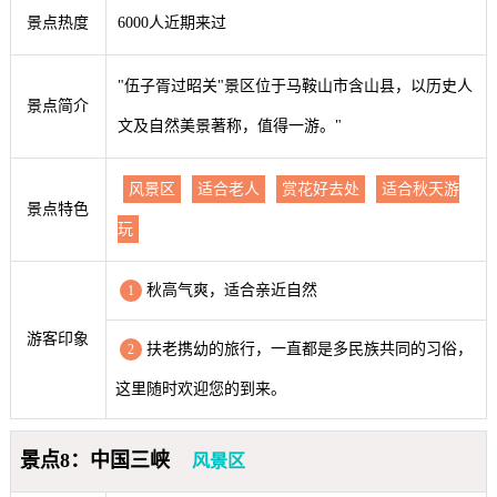
景点热度
6000人近期来过
"伍子胥过昭关"景区位于马鞍山市含山县，以历史人
景点简介
文及自然美景著称，值得一游。"
风景区
适合老人
赏花好去处
适合秋天游
景点特色
玩
秋高气爽，适合亲近自然
1
游客印象
扶老携幼的旅行，一直都是多民族共同的习俗，
2
这里随时欢迎您的到来。
景点8：中国三峡
风景区