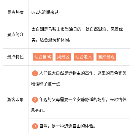
景点热度
872人近期来过
太白湖是马鞍山市当涂县的一处自然湖泊，风景优
景点简介
美，适合游玩和休闲。
景点特色
适合自驾
风景区
适合老人
自然景观
人们说大自然是造物主的杰作，这里的景色完美
1
地诠释了这一点
游客印象
年迈的父母需要一个安静舒适的场所，来尽情休
2
息身心。
自驾，是一种追逐自由的体验。
3