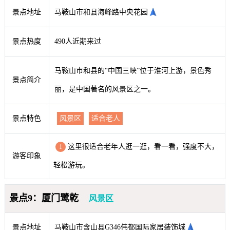
景点地址
马鞍山市和县海峰路中央花园
景点热度
490人近期来过
马鞍山市和县的“中国三峡”位于淮河上游，景色秀
景点简介
丽，是中国著名的风景区之一。
景点特色
风景区
适合老人
这里很适合老年人逛一逛，看一看，强度不大，
1
游客印象
轻松游玩。
景点9：厦门鹭乾
风景区
景点地址
马鞍山市含山县G346伟都国际家居装饰城