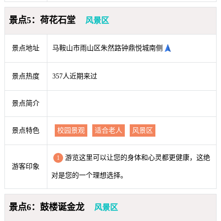
景点5：荷花石堂
风景区
景点地址
马鞍山市雨山区朱然路钟鼎悦城南侧
景点热度
357人近期来过
景点简介
景点特色
校园景观
适合老人
风景区
游览这里可以让您的身体和心灵都更健康，这绝
1
游客印象
对是您的一个理想选择。
景点6：鼓楼诞金龙
风景区