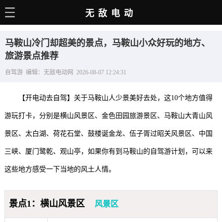
无敌电动
主页
马鞍山冷门却超美的景点，马鞍山小众好玩的地方、
电动百科
旅游景点推荐
自驾游 编辑：无敌电动网 2026-08-07 12:24:31
电车资讯
电车手册
【开电动去自驾】关于马鞍山人少景美好去处，这10个地方值得
选车推荐
游玩打卡，分别是横山风景区、金色田园旅游景区、马鞍山大青山风
景区、太白湖、荷花石堂、鼓楼诞金龙、伍子胥过昭关风景区、中国
充电站
三峡、厦门鹭乾、观山亭，如果你有到马鞍山的自驾游计划，可以来
用车百科
这些地方感受一下当地的风土人情。
销量榜
经销商
景点1：横山风景区
风景区