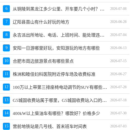
从铜陵到黑龙江多少公里、开车要几个小时？过路费、油费等
6
2026-07-08
7
辽阳县首山有什么好玩的地方
2026-06-28
永吉派出所地址、电话、上班时间、能处理违章吗
8
2026-07-04
9
安阳一日游哪里好玩，安阳游玩的地方有哪些
2026-06-13
10
合肥市周边旅游景点有哪些景点
2026-07-15
11
株洲和睦佳妇科医院附近停车场及收费标准
2026-06-27
100万以上带第三排座椅电动调节的SUV有哪些？哪款值得买？
12
2026-07-28
G5城固收费站属于哪里，G5城固收费站入口的详细地址
13
2026-07-18
14
400kW以上柴油车有哪些？哪款好？价格多少
2026-07-30
15
营前地铁站是几号线、首末班车时间表
2026-07-03