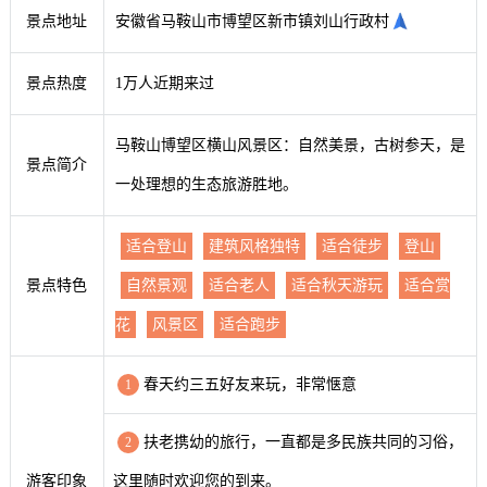
景点地址
安徽省马鞍山市博望区新市镇刘山行政村
景点热度
1万人近期来过
马鞍山博望区横山风景区：自然美景，古树参天，是
景点简介
一处理想的生态旅游胜地。
适合登山
建筑风格独特
适合徒步
登山
景点特色
自然景观
适合老人
适合秋天游玩
适合赏
花
风景区
适合跑步
春天约三五好友来玩，非常惬意
1
扶老携幼的旅行，一直都是多民族共同的习俗，
2
游客印象
这里随时欢迎您的到来。