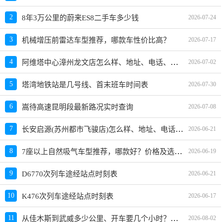
2
8年3万公里的蔚来ES8二手车多少钱
2026-07-24
3
机械增压前雷达车型推荐，哪款车性价比高？
2026-07-17
阿维塔中心漳州龙文店怎么样、地址、电话、上班时间查询
4
2026-07-02
5
塔湾地铁站是几号线、首末班车时间表
2026-07-30
6
嵩待高速昆明段最新路况实时查询
2026-07-08
长安启源(苏州都市飞骏店)怎么样、地址、电话、上班时间查询
7
2026-06-21
7座以上自然吸气车型推荐，哪款好？价格及选购指南
8
2026-06-19
9
D6770次列车途经站点时刻表
2026-06-21
10
K476次列车途经站点时刻表
2026-06-17
从佳木斯到武威多少公里、开车要几个小时？过路费、油费等
11
2026-08-02