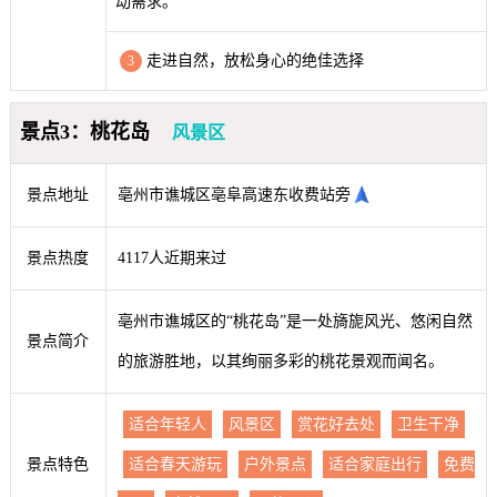
动需求。
走进自然，放松身心的绝佳选择
3
景点3：桃花岛
风景区
景点地址
亳州市谯城区亳阜高速东收费站旁
景点热度
4117人近期来过
亳州市谯城区的“桃花岛”是一处旖旎风光、悠闲自然
景点简介
的旅游胜地，以其绚丽多彩的桃花景观而闻名。
适合年轻人
风景区
赏花好去处
卫生干净
景点特色
适合春天游玩
户外景点
适合家庭出行
免费