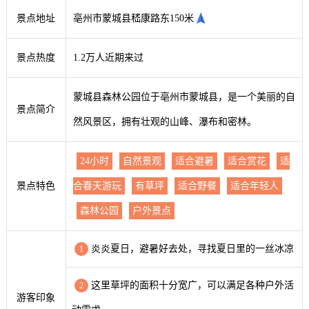
景点地址
亳州市蒙城县嵇康路东150米
景点热度
1.2万人近期来过
蒙城县森林公园位于亳州市蒙城县，是一个美丽的自
景点简介
然风景区，拥有壮观的山峰、瀑布和密林。
24小时
自然景观
适合避暑
适合赏花
适
景点特色
合春天游玩
有草坪
适合野餐
适合年轻人
森林公园
户外景点
炎炎夏日，避暑好去处，寻找夏日里的一丝冰凉
1
这里草坪的面积十分宽广，可以满足各种户外活
2
游客印象