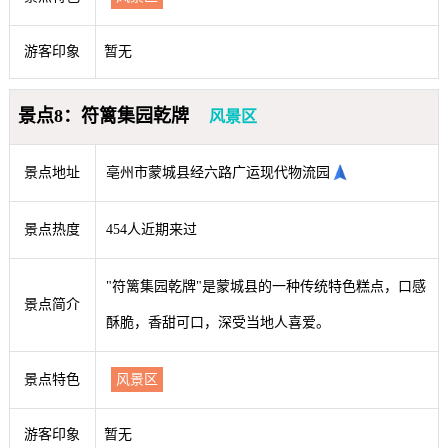
游客印象
暂无
景点8：符篱集园乾牌
风景区
景点地址
亳州市蒙城县经六路广运现代物流园
景点热度
454人近期来过
"符篱集园乾牌"是蒙城县的一种传统特色糕点，口感
景点简介
酥脆，香甜可口，深受当地人喜爱。
景点特色
风景区
游客印象
暂无