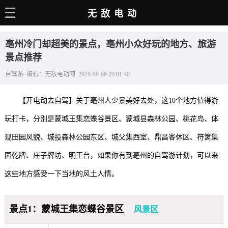
无敌电动
主页
亳州冷门却超美的景点，亳州小众好玩的地方、旅游
电动百科
景点推荐
自驾游 编辑：无敌电动网 2026-08-06 20:01:40
电车资讯
电车手册
【开电动去自驾】关于亳州人少景美好去处，这10个地方值得游
选车推荐
玩打卡，分别是蒙城王集恋蝶谷景区、蒙城县森林公园、桃花岛、体
现田园风貌、城投森林公园东区、城父集西室、鼎昌客休区、符篱集
充电站
园乾牌、庄子牌坊、明王台，如果你有到亳州的自驾游计划，可以来
用车百科
这些地方感受一下当地的风土人情。
销量榜
经销商
景点1：蒙城王集恋蝶谷景区
风景区