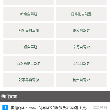
新余自驾游
日喀则自驾游
阿勒泰自驾游
遵义自驾游
白银自驾游
宁德自驾游
西双版纳自驾游
上饶自驾游
张家界自驾游
杭州自驾游
热门文章
奥迪Q6L e-tron、问界M7和沃尔沃XC60哪个更值得买？性价比、配置对比
1
2026-07-01