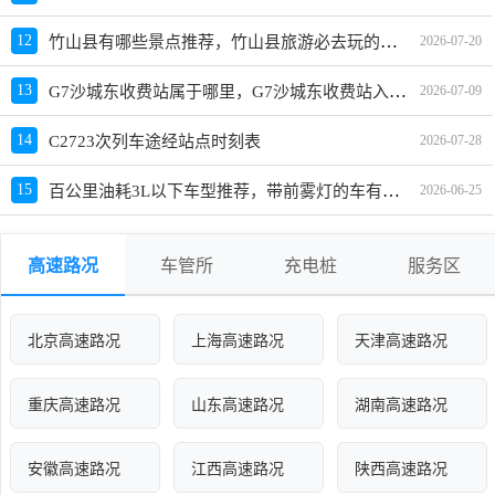
竹山县有哪些景点推荐，竹山县旅游必去玩的景区
12
2026-07-20
G7沙城东收费站属于哪里，G7沙城东收费站入口的详细地址
13
2026-07-09
14
C2723次列车途经站点时刻表
2026-07-28
百公里油耗3L以下车型推荐，带前雾灯的车有哪些？哪款好？价格多少？
15
2026-06-25
高速路况
车管所
充电桩
服务区
北京高速路况
上海高速路况
天津高速路况
重庆高速路况
山东高速路况
湖南高速路况
安徽高速路况
江西高速路况
陕西高速路况