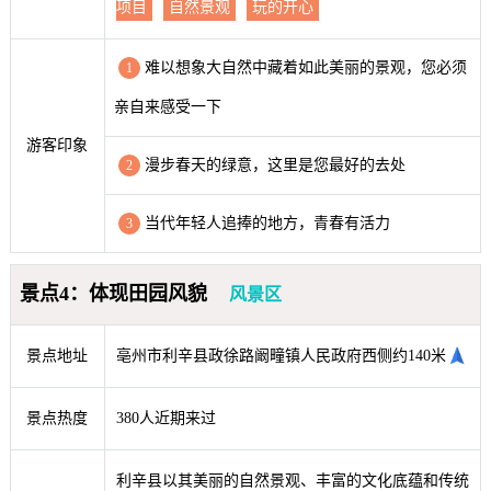
项目
自然景观
玩的开心
难以想象大自然中藏着如此美丽的景观，您必须
1
亲自来感受一下
游客印象
漫步春天的绿意，这里是您最好的去处
2
当代年轻人追捧的地方，青春有活力
3
景点4：体现田园风貌
风景区
景点地址
亳州市利辛县政徐路阚疃镇人民政府西侧约140米
景点热度
380人近期来过
利辛县以其美丽的自然景观、丰富的文化底蕴和传统