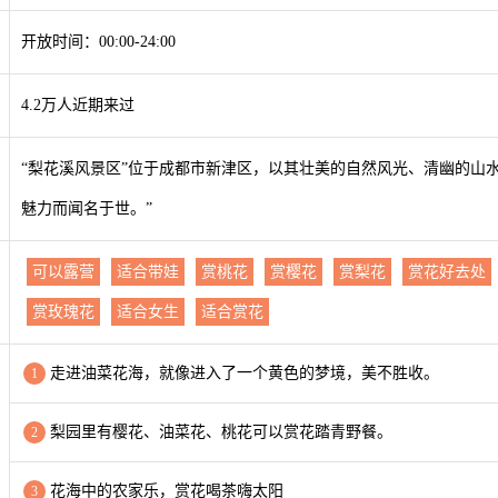
开放时间：00:00-24:00
4.2万人近期来过
“梨花溪风景区”位于成都市新津区，以其壮美的自然风光、清幽的山
魅力而闻名于世。”
可以露营
适合带娃
赏桃花
赏樱花
赏梨花
赏花好去处
赏玫瑰花
适合女生
适合赏花
走进油菜花海，就像进入了一个黄色的梦境，美不胜收。
1
梨园里有樱花、油菜花、桃花可以赏花踏青野餐。
2
花海中的农家乐，赏花喝茶嗨太阳
3