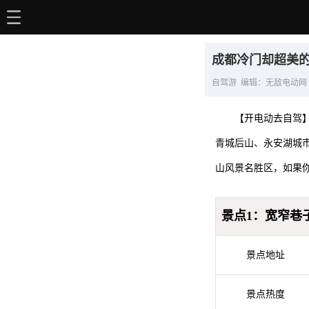
主页
成都冷门却超美
电动百科
自驾游 编辑：无敌电动网 2026-
电车资讯
【开电动去自驾
电车手册
青城后山、永安湖城
选车推荐
山风景名胜区，如果
充电站
景点1：宽窄巷
用车百科
销量榜
景点地址
经销商
景点热度