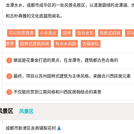
龙潭水乡，成都市成华区的一处风景名胜区，以清澈碧绿的龙潭湖、
和古朴典雅的文化底蕴而闻名。
可以欣赏夜景
小众景点
烧烤
适合女生
有欧式园林
可
景赞
园林式建筑风格
有水乡风韵
古镇游玩
据说是花重金打造的景点，在龙潭寺，建筑都古色古香的
1
最终，项目以苏州园林式建筑为主体风格，来融合川西民居元素
2
不仅能欣赏到江南风格和川西民居相结合的美景
3
风景区
风景区
成都市新津区永商镇梨花村