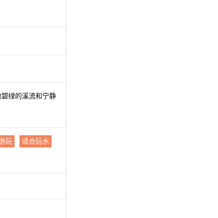
澈碧绿的溪流和宁静
游玩
适合玩水