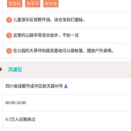
赏荷花
有草坪
有步道
儿童游乐区视野开阔，适合宝妈们遛娃。
1
这里的山路非常适合徒步，不妨一试
2
在公园的大草坪和路亚基地可以搭帐篷，摆放户外桌椅。
3
乡
风景区
四川省成都市成华区航天路88号
00:00-24:00
9.5万人近期来过