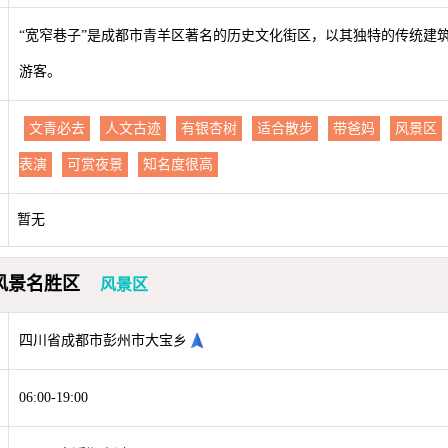
“宽窄巷子”是成都市青羊区著名的历史文化街区，以其独特的传统建
游客。
文青必去
人文古迹
有银杏树
适合散步
带爸妈
风景区
表演
可赏夜景
知名度很高
暂无
风景名胜区
风景区
四川省成都市彭州市大宝乡
06:00-19:00