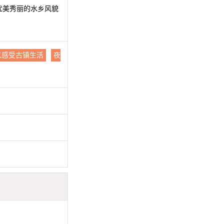
优美秀丽的水乡风貌
以感受古镇生活
夜