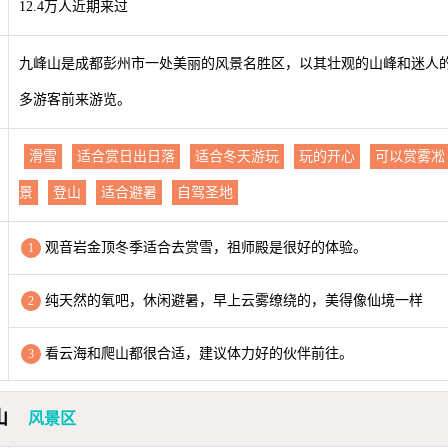
12.4万人近期来过
九峰山是成都彭州市一处美丽的风景名胜区，以其壮观的山峰和迷人
多游客前来游览。
滑雪
适合赏日出日落
适合冬天游玩
玩的开心
可以赏雾凇
景
登山
适合避暑
自驾圣地
观音岩金顶冬季适合去赏雪，祖师殿是很好的体验。
1
纯天然的氧吧，休闲避暑，早上云雾缭绕的，美得像仙境一样
2
看云海和爬山都很合适，建议体力好的伙伴前往。
3
山
风景区