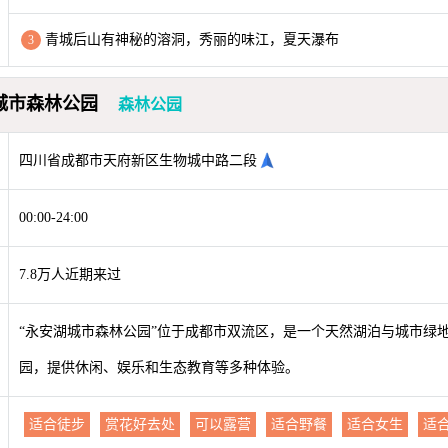
青城后山有神秘的溶洞，秀丽的味江，夏天瀑布
3
城市森林公园
森林公园
四川省成都市天府新区生物城中路二段
00:00-24:00
7.8万人近期来过
“永安湖城市森林公园”位于成都市双流区，是一个天然湖泊与城市绿
园，提供休闲、娱乐和生态教育等多种体验。
适合徒步
赏花好去处
可以露营
适合野餐
适合女生
适