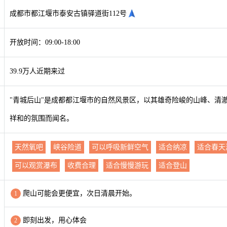
成都市都江堰市泰安古镇驿道街112号
开放时间：09:00-18:00
39.9万人近期来过
"青城后山"是成都都江堰市的自然风景区，以其雄奇险峻的山峰、清
祥和的氛围而闻名。
天然氧吧
峡谷险道
可以呼吸新鲜空气
适合纳凉
适合春天
可以观赏瀑布
收费合理
适合慢慢游玩
适合登山
爬山可能会更便宜，次日清晨开始。
1
即刻出发，用心体会
2