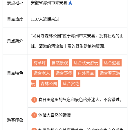
景点地址
安徽省滁州市来安县
景点热度
1137人近期来过
“龙窝寺森林公园”位于滁州市来安县，拥有壮观的山
景点简介
峰、清澈的河流和丰富的野生动植物资源。
有草坪
自然景观
适合秋天游玩
适合避暑
景点特色
适合老人
适合野餐
户外景点
适合春天游
玩
森林公园
适合赏花
春日里这里的气息和景色格外迷人，不容错过。
1
体验大自然的馈赠
2
游客印象