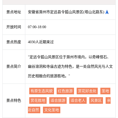
景点地址
安徽省滁州市定远县令狐山风景区(塔山北路东)
开放时间
07:00-18:00
景点热度
4030人近期来过
"定远令狐山风景区位于滁州市境内，以奇峰怪石、
景点简介
幽谷溶洞和寺庙古迹为特色，是一处自然风光与人文
历史相融合的旅游胜地。"
有原生态风貌
红色旅游
赏花好去处
圣地
景点特色
赏花胜地
适合旅游
适合老人
风景区
亲
近自然
文化圣地