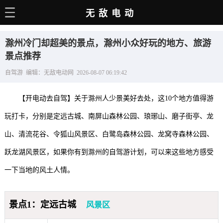
无敌电动
主页
滁州冷门却超美的景点，滁州小众好玩的地方、旅游
电动百科
景点推荐
自驾游 编辑：无敌电动网 2026-08-07 06:19:42
电车资讯
电车手册
【开电动去自驾】关于滁州人少景美好去处，这10个地方值得游
选车推荐
玩打卡，分别是定远古城、南屏山森林公园、琅琊山、磨子街亭、龙
山、清流花谷、令狐山风景区、白鹭岛森林公园、龙窝寺森林公园、
充电站
跃龙湖风景区，如果你有到滁州的自驾游计划，可以来这些地方感受
用车百科
一下当地的风土人情。
销量榜
经销商
景点1：定远古城
风景区