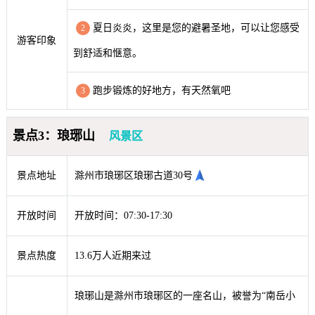
夏日炎炎，这里是您的避暑圣地，可以让您感受
2
游客印象
到舒适和惬意。
跑步锻炼的好地方，有天然氧吧
3
景点3：琅琊山
风景区
景点地址
滁州市琅琊区琅琊古道30号
开放时间
开放时间：07:30-17:30
景点热度
13.6万人近期来过
琅琊山是滁州市琅琊区的一座名山，被誉为“南岳小