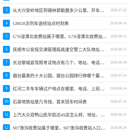
从大兴安岭地区到锡林郭勒盟多少公里、开车要几个小时？过路费、油费等
3
2026-07-26
4
G8828次列车途经站点时刻表
2026-06-16
G78浸潭北收费站属于哪里，G78浸潭北收费站入口的详细地址
5
2026-06-13
抚顺市公安局交通管理局高速交警二大队地址、电话、上班时间、能处理违章吗
6
2026-06-11
长治黎城县驾照考试地点有几个、地址、电话、工作时间
7
2026-06-18
烟台最美的十大公园，烟台公园排行榜哪个最好玩
8
2026-07-14
红河二手车车辆过户地点在哪里、电话、上班时间
9
2026-06-14
10
石梁地铁站是几号线、首末班车时间表
2026-07-16
上汽大众双鸭山凯华凯达4S店怎么样、地址、电话、上班时间查询
11
2026-06-26
S07渔沟收费站属于哪里，S07渔沟收费站入口的详细地址
12
2026-06-26