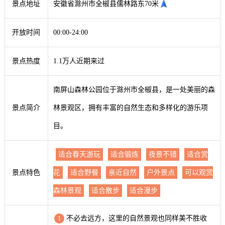
景点地址
安徽省滁州市全椒县儒林路东70米
开放时间
00:00-24:00
景点热度
1.1万人近期来过
南屏山森林公园位于滁州市全椒县，是一处美丽的森
景点简介
林景观区，拥有丰富的自然生态和多样化的游乐项
目。
适合春天游玩
适合锻炼
夜景不错
适合赏
景点特色
花
适合野餐
亲近自然
户外景点
可以观赏
森林景观
适合散步
适合漫步
不必去远方，这里的自然景观也同样美不胜收
1